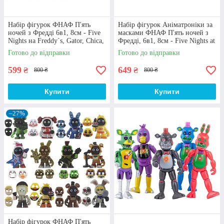
Набір фігурок ФНАФ П'ять
Набір фігурок Аніматроніки за
ночей з Фредді 6в1, 8см - Five
масками ФНАФ П'ять ночей з
Nights на Freddy`s, Gator, Chica,
Фредді, 6в1, 8см - Five Nights at
Freddy, Vanessa, Foxy
Freddy`s, FNAF
Готово до відправки
Готово до відправки
599
649
₴
₴
800 ₴
800 ₴
Купити
Купити
Різномаїття вибору
Іграшки бен 10 - ben 10
, ляльки ЛОЛ, принцеси зі
–27%
світу Дісней, конструктори, машинки, аніме
аксесуари, фігурки five nights at freddy`s – купити все
це можна у нас на сайті.
Набір фігурок ФНАФ П'ять