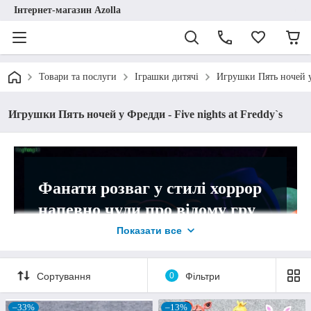
Інтернет-магазин Azolla
Товари та послуги
Іграшки дитячі
Игрушки Пять ночей у 
Игрушки Пять ночей у Фредди - Five nights at Freddy`s
Фанати розваг у стилі хоррор
напевно чули про відому гру
Five Nights at Freddy's.
Показати все
У каталозі компанії "Azolla" є чимало
моделей, що стилізовані під аніматроніків
Сортування
0
Фільтри
– роботизованих гейм-персонажів.
–33%
–13%