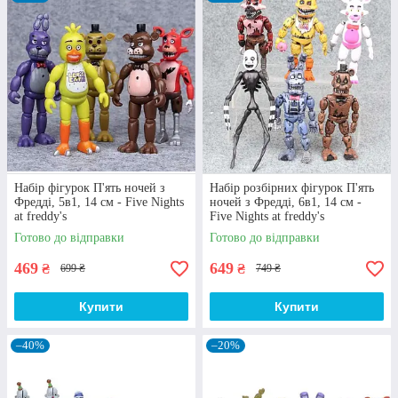
Купуйте самобутні іграшки п’ять ночей у фредді в
нашій онлайн-крамниці за оптимальною ціною. На
сайті можна знайти різнопланові тематичні забавки та
фігурки, що можуть стати ще одним цікавим
екземпляром у колекції.
Перейти до вибору
Набір фігурок П'ять ночей з
Набір розбірних фігурок П'ять
Фредді, 5в1, 14 см - Five Nights
ночей з Фредді, 6в1, 14 см -
Особливості іграшки п’ять ночей у фредді з
at freddy's
Five Nights at freddy's
каталогу компанії "Azolla"
Готово до відправки
Готово до відправки
469
649
₴
₴
699 ₴
749 ₴
Купити
Купити
–40%
–20%