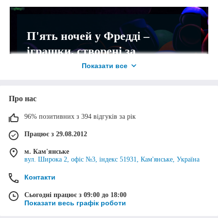
2
П'ять ночей у Фредді –
іграшки, створені за
мотивами комп'ютерної гри.
Показати все
Підтвердження покупки
Якщо ви - один з її фанатів,
фігурки точно припадуть вам
Найближчим часом очікуйте дзвінка від оператора (за
Про нас
вказаним Вами в онлайн-формі номером телефону). Вам
до душі!
необхідно буде лише підтвердити актуальність замовлення
96% позитивних з 394 відгуків за рік
та вказані контактні дані.
Працює з 29.08.2012
Перейти до вибору
м. Кам'янське
вул. Широка 2, офіс №3, індекс 51931, Кам'янське, Україна
3
Контакти
Іграшки Five nights at Freddy: основні
Сьогодні працює з 09:00 до 18:00
Показати весь графік роботи
характеристики