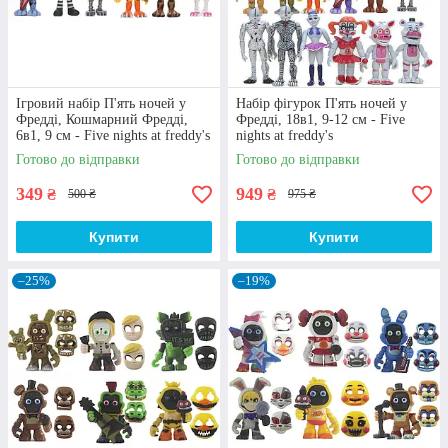
з врахуванням вікових обмежень та
рекомендацій від виробника.
Ігровий набір П'ять ночей у
Набір фігурок П'ять ночей у
Фредді, Кошмарний Фредді,
Фредді, 18в1, 9-12 см - Five
6в1, 9 см - Five nights at freddy's
nights at freddy's
Готово до відправки
Готово до відправки
349
949
₴
₴
500 ₴
975 ₴
Характерний дизайн
Купити
Купити
Фігурки аніматроніків виготовлені з надійного
пластику. Окремі моделі мають світлові ефекти і
особливі функції. Наприклад, є іграшки із
–25%
–19%
вбудованими світлодіодами чи розбірні набори
(зі знімними частинами). Фігурки мають рухомі
елементи, що робить іграшку більш
функціональною.
Чому іграшки five nights at freddy`s купити
найкраще у магазині "Azolla"