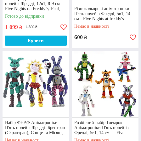
Комфортні умови
ночей з Фредді, 12в1, 8-9 см -
Замовляйте декілька товарів з каталогу та отримуйте
Five Nights на Freddy`s, Fnaf,
Різнокольорові аніматроніки
Chica, Bonnie, Foxy
П'ять ночей з Фредді, 5в1, 14
знижку (10%)! Такий же бонус Ви одержите при
Готово до відправки
см - Five Nights at freddy's
повторній покупці у нашій онлайн-крамниці.
1 099
Немає в наявності
Постійні покупці можуть користуватися 10-
₴
1 500 ₴
відсотковою знижкою на постійній основі.
600
₴
Купити
Бездоганна репутація
Наш загальний стаж роботи становить понад десять
років. За цей час ми заслужили довіру покупців та
отримали чимало гарних відгуків від наших
співвітчизників, більшість з яких вже стали нашими
постійними клієнтами.
Набір ФНАФ Аніматроніки
Розбірний набір Глемрок
П'ять ночей з Фредді: Брентрап
Аніматроніки П'ять ночей із
(Скраптрап), Сонце та Місяць,
Фредді, 5в1, 14 см — Five
Бонні 14 см
Nights at Freddy's
Відгуки клієнтів
Немає в наявності
Немає в наявності