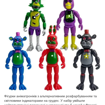
Фігурки аніматроніків з альтернативним розфарбуванням та
світловими індикаторами на грудях. У набір увійшли
найпопулярніші персонажі з класичної гри 5 ночей з Фредді: