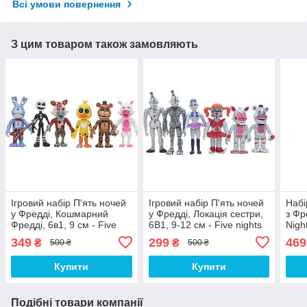
Всі умови повернення
З цим товаром також замовляють
Ігровий набір П'ять ночей
Ігровий набір П'ять ночей
Набі
у Фредді, Кошмарний
у Фредді, Локація сестри,
з Фр
Фредді, 6в1, 9 см - Five
6В1, 9-12 см - Five nights
Night
nights at freddy's
at freddy's Sister Location
349
299
469
₴
₴
500 ₴
500 ₴
Купити
Купити
Подібні товари компанії