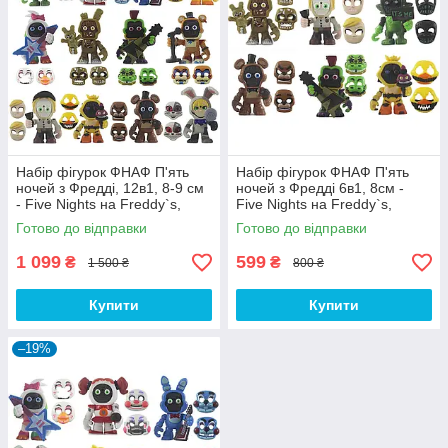
Набір фігурок ФНАФ П'ять
Набір фігурок ФНАФ П'ять
ночей з Фредді, 12в1, 8-9 см
ночей з Фредді 6в1, 8см -
- Five Nights на Freddy`s,
Five Nights на Freddy`s,
Fnaf, Chica, Bonnie, Foxy
Gator, Chica, Freddy,
Готово до відправки
Готово до відправки
Vanessa, Foxy
1 099
599
₴
₴
1 500 ₴
800 ₴
Купити
Купити
–19%