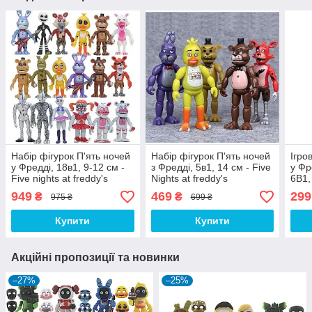
Набір фігурок П'ять ночей
Набір фігурок П'ять ночей
Ігро
у Фредді, 18в1, 9-12 см -
з Фредді, 5в1, 14 см - Five
у Фр
Five nights at freddy's
Nights at freddy's
6В1,
at fr
949
469
299
₴
₴
975 ₴
699 ₴
Купити
Купити
Акційні пропозиції та новинки
–27%
–25%