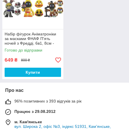
Набір фігурок Аніматроніки
за масками ФНАФ П'ять
ночей з Фредді, 6в1, 8см -
Five Nights at Freddy`s, FNAF
Готово до відправки
649
₴
800 ₴
Купити
Про нас
96% позитивних з 393 відгуків за рік
Працює з 29.08.2012
м. Кам'янське
вул. Широка 2, офіс №3, індекс 51931, Кам'янське,