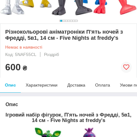
Різнокольорові аніматроніки П'ять ночей з
Фредді, 5в1, 14 см - Five Nights at freddy's
Немає в наявності
Код: 5NAF55CL
Роздріб
600
₴
Опис
Характеристики
Доставка
Оплата
Умови п
Опис
Ігровий набір фігурок, П'ять ночей з Фредді, 5в1,
14 см - Five Nights at freddy's