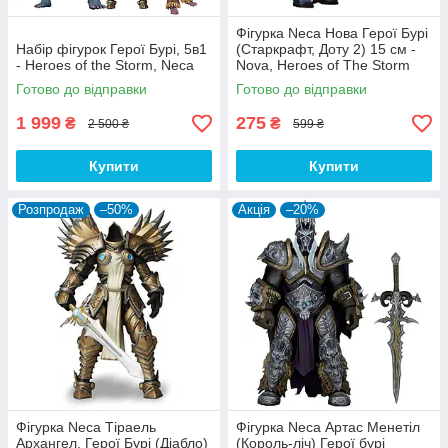
Фігурка Neca Нова Герої Бурі
Набір фігурок Герої Бурі, 5в1
(Старкрафт, Доту 2) 15 см -
- Heroes of the Storm, Neca
Nova, Heroes of The Storm
(StarCraft, Dota 2)
Готово до відправки
Готово до відправки
1 999
275
₴
₴
2 500 ₴
599 ₴
Купити
Купити
Розпродаж
–50%
Акція
–20%
Фігурка Neca Тіраель
Фігурка Neca Артас Менетіл
Архангел, Герої Бурі (Діабло)
(Король-ліч) Герої бурі