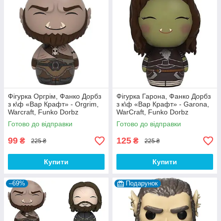
Фігурка Оргрім, Фанко Дорбз
Фігурка Гарона, Фанко Дорбз
з к\ф «Вар Крафт» - Orgrim,
з к\ф «Вар Крафт» - Garona,
Warcraft, Funko Dorbz
WarCraft, Funko Dorbz
Готово до відправки
Готово до відправки
99
125
₴
₴
225 ₴
225 ₴
Купити
Купити
–69%
Подарунок