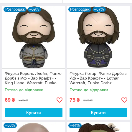
Розпродаж
–69%
Розпродаж
–67%
Фігурка Король Ллейн, Фанко
Фігурка Лотар, Фанко Дорбз з
Дорбз з к\ф «Вар Крафт» -
к\ф «Вар Крафт» - Lothar,
King Llane, Warcraft, Funko
Warcraft, Funko Dorbz
Dorbz
Готово до відправки
Готово до відправки
69
75
₴
₴
225 ₴
225 ₴
Купити
Купити
–56%
–44%