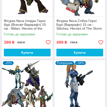
Фігурка Neca Іллідан Герої
Фігурка Neca Стібок Герої
бурі (Всесвіт Варкрафт) 15
Бурі (Варкрафт) 15 см -
см - Illidan, Heroes of the
Stitches, Heroes of The Storm
Storm (World Of Warcraft)
(Warcraft)
Готово до відправки
Готово до відправки
399
499
₴
₴
649 ₴
749 ₴
Купити
Купити
–20%
Розпродаж
–54%