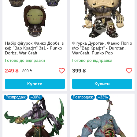
Набір фігурок Фанко Дорбз, з
Фігурка Дуротан, Фанко Поп з
к\ф "Вар Крафт" 3в1 - Funko
к\ф "Вар Крафт" - Durotan,
Dorbz, War Craft
WarCraft, Funko Pop
Готово до відправки
Готово до відправки
249
399
₴
₴
800 ₴
Купити
Купити
Розпродаж
–39%
Розпродаж
–33%