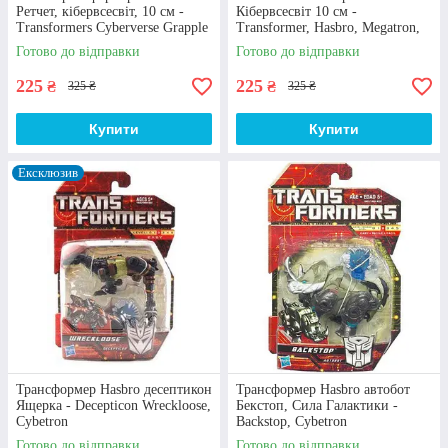
Ретчет, кібервсесвіт, 10 см -
Кібервсесвіт 10 см -
Transformers Cyberverse Grapple
Transformer, Hasbro, Megatron,
Grab
Fusion Mace, Cyberverse
Готово до відправки
Готово до відправки
225
225
₴
₴
325 ₴
325 ₴
Купити
Купити
Відмінна репутація
Ексклюзив
Сумлінно працюємо на українському ринку іграшок
понад 10 років. Наявність лояльних покупців,
численні відгуки від задоволених клієнтів, міцні
ділові відносини з постачальниками лише
спонукають нас до подальшого вдосконалення та
роботи у даному напрямі.
Трансформер Hasbro десептикон
Трансформер Hasbro автобот
Ящерка - Decepticon Wreckloose,
Бекстоп, Сила Галактики -
Cybetron
Backstop, Cybetron
Готово до відправки
Готово до відправки