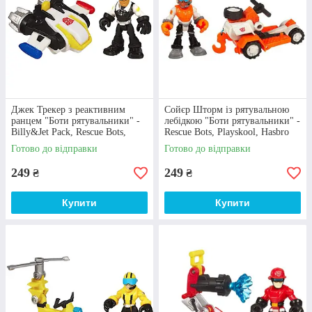
Виробник
Hasbro є відомим іноземним виробником
іграшок та настільних ігор, що постачає власну
продукцію по всьому світу. Hasbro Industries Inc.
Джек Трекер з реактивним
Сойєр Шторм із рятувальною
є однією з найбільших та найпотужніших
ранцем "Боти рятувальники" -
лебідкою "Боти рятувальники" -
компаній, що має значний досвід роботи на
Billy&Jet Pack, Rescue Bots,
Rescue Bots, Playskool, Hasbro
міжнародному ринку і користується довірою
Hasbro
Готово до відправки
Готово до відправки
споживачів.
249
249
₴
₴
Купити
Купити
Матеріал
Надійний та міцний пластик, якісне виконання,