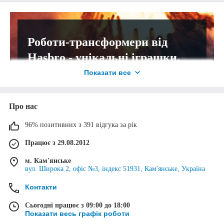
змогу уточнити деталі по замовленню, які Вас цікавлять.
Роботи-трансформери від
3
Hasbro - унікальні іграшки,
що стануть вдалим
Показати все
доповненням будь-якої
колекції за мотивами
Про нас
Визначити метод оплати
всесвітньовідомої
96% позитивних з 391 відгука за рік
кінофраншизи!
Доступні способи оплати покупки: переведення коштів на
розрахунковий рахунок, Пром-оплата, оплата банківською
Працює з 29.08.2012
картою через WayForPay (платіжні системи Visa/Mastercard)
м. Кам'янське
чи варіант післяплати (при отриманні).
Перейти до вибору
вул. Широка 2, офіс №3, індекс 51931, Кам'янське, Україна
Контакти
4
Сьогодні працює з 09:00 до 18:00
Показати весь графік роботи
Роботи-трансформери від Hasbro: переваги