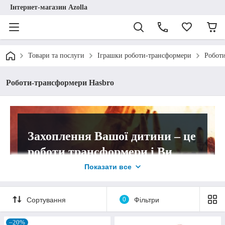
Інтернет-магазин Azolla
Товари та послуги
Іграшки роботи-трансформери
Робот
Роботи-трансформери Hasbro
Захоплення Вашої дитини – це
роботи трансформери і Ви
хочете презентувати їй ще
Показати все
один екземпляр до колекції?
Сортування
0
Фільтри
Перегляньте каталог магазину сучасних
дитячих іграшок "Azolla". У наявності є
–20%