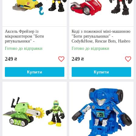
відмінна деталізація – це все про іграшки
Hasbro. Купити роботи трансформери hasbro
оптимус прайм чи іншу модель від даного
виробника – варто, зважаючи на її
функціональність, продуманий фірмовий
Аксель Фрейзер із
Коді з пожежної міні-машиною
дизайн та презентабельний зовнішній вигляд.
мікрокоптером "Боти
"Боти рятувальники" -
Дитина буде в захваті!
рятувальники" -
Cody&Hose, Rescue Bots, Hasbro
Axel&Microcopter, Rescue Bots,
Готово до відправки
Готово до відправки
Hasbro
249
249
₴
₴
Купити
Купити
Різноманітність
"Azolla" постійно розширює власний
асортимент та закуповує численні варіації
іграшок різного сюжету. У нас є моделі різних
серій із зображенням персонажів з мультсеріалу
«Трансформери: Боти-рятувальники»,
«Трансфомери: Кібертрон» та інші герої