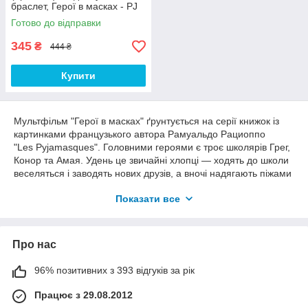
браслет, Герої в масках - PJ
Masks, Just Play
Готово до відправки
345
₴
444 ₴
Купити
Мультфільм "Герої в масках" ґрунтується на серії книжок із
картинками французького автора Рамуальдо Рациоппо
"Les Pyjamasques". Головними героями є троє школярів Грег,
Конор та Амая. Удень це звичайні хлопці — ходять до школи
веселяться і заводять нових друзів, а вночі надягають піжами
вони перевтілюються в супергероїв. Конор у Кетбоя — який
Показати все
дуже швидкий і проворений, Амая в Алетт — зі здатністю
літати та бачити на великі відстані, Грег у Гекко — який дуже
сильний і може стати невидимим. Коли на місто настає ніч
Герої в масках поспішає допомогти!
Про нас
96% позитивних з 393 відгуків за рік
Працює з 29.08.2012