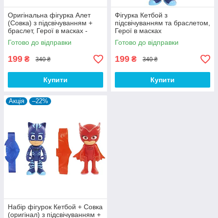
Оригінальна фігурка Алет
Фігурка Кетбой з
(Совка) з підсвічуванням +
підсвічуванням та браслетом,
браслет, Герої в масках -
Герої в масках
Owlette, Just Play
Готово до відправки
Готово до відправки
199
199
₴
₴
340 ₴
340 ₴
Купити
Купити
Акція
–22%
Набір фігурок Кетбой + Совка
(оригінал) з підсвічуванням +