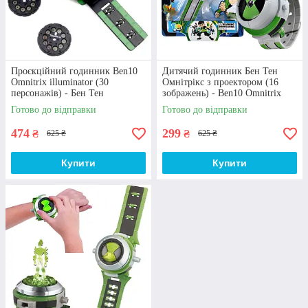
мають різну висоту та високу візуальну
схожість із персонажами анімації.
Проєкційний годинник Ben10
Дитячий годинник Бен Тен
Omnitrix illuminator (30
Омнітрікс з проектором (16
персонажів) - Бен Тен
зображень) - Ben10 Omnitrix
Омнітрікс з проєктором
illuminator
Готово до відправки
Готово до відправки
474
299
₴
₴
625 ₴
625 ₴
Оформлення іграшки
Купити
Купити
Фігурки виконані у яскравих, насичених
кольорах. Матеріал іграшок – пластик. Забавка
має рухомі частини тіла. Окремі моделі є
розбірними, що буде особливо цікавим для
дитини.
Головні переваги української компанії
«Azolla»