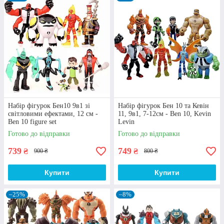
подарунка, що приємно здивує дитину та
неодмінно посяде чинне місце у її колекції
забавок.
Пропонуємо Вам придбати ліцензійні іграшки бен 10
на сайті компанії "Azolla" за оптимальною ціною
просто зараз. Звертайтеся до наших менеджерів!
Перейти до вибору
Набір фігурок Бен10 9в1 зі
Набір фігурок Бен 10 та Кевін
світловими ефектами, 12 см -
11, 9в1, 7-12см - Ben 10, Kevin
Ben 10 figure set
Levin
Готово до відправки
Готово до відправки
Особливості та переваги іграшки бен тен 10
739
749
₴
₴
900 ₴
800 ₴
Купити
Купити
–25%
–8%