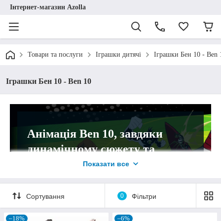
Інтернет-магазин Azolla
Товари та послуги
Іграшки дитячі
Іграшки Бен 10 - Ben 
Іграшки Бен 10 - Ben 10
Анімація Ben 10, завдяки
динамічному сюжету та
яскравим, щирим героям,
Показати все
стала дуже популярною серед
дітей.
Сортування
0
Фільтри
Тож іграшка бен 10 – це вдала ідея для
–18%
–6%