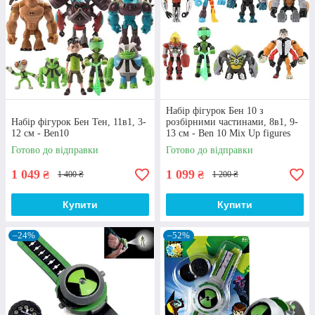
Значний вибір
На нашому сайті Бен 10 іграшки представлені у
широкому асортименті: окремі моделі
персонажів (Бен, Силач), цілі набори героїв,
трансформуючі фігурки, аксесуари по сюжету
мультсеріалу (наприклад, проекційний
Набір фігурок Бен 10 з
годинник) тощо.
Набір фігурок Бен Тен, 11в1, 3-
розбірними частинами, 8в1, 9-
12 см - Ben10
13 см - Ben 10 Mix Up figures
Готово до відправки
Готово до відправки
1 049
1 099
₴
₴
1 400 ₴
1 200 ₴
Купити
Купити
–24%
–52%
Особливості дизайну
У наявності є фігурки-прототипи із додатковим
спорядженням. Також у каталозі присутні
моделі з вбудованими індикаторами, що
спалахують при натисканні на кнопку. Іграшки