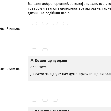
Магазин добропорядний, зателефонували, все уточ
товаром я взагалі задоволена, все акуратне, гарн
дитині ще подібний набір.
ейсі Prom.ua
Коментар продавця
07.08.2026
ейсі Prom.ua
Дякуємо за відгук!! Нам дуже приємно що ви з