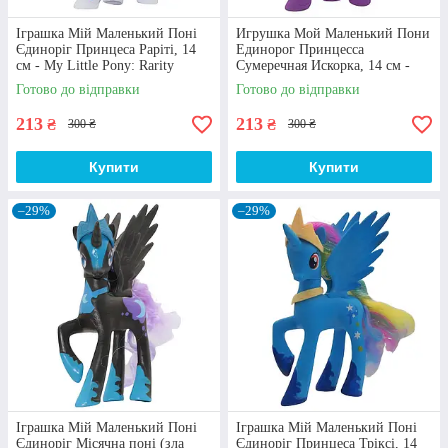
Іграшка Мій Маленький Поні
Игрушка Мой Маленький Пони
Єдиноріг Принцеса Раріті, 14
Единорог Принцесса
см - My Little Pony: Rarity
Сумеречная Искорка, 14 см -
My Little Pony: Twilight Sparkle
Готово до відправки
Готово до відправки
Дизайн
213
213
₴
₴
300 ₴
300 ₴
Окремі іграшки мій маленький поні мають
різнокольорові загривки та хвостики.
Купити
Купити
Мініатюрний гребінець, що входить до набору,
дозволить розчісувати шикарні пасма поні та
причепурювати персонажа. Деякі фігурки
–29%
–29%
Дівчат з Еквестрії мають додаткові аксесуари:
обруч з вушками, хвіст тощо.
Чому іграшку мій маленький поні купити
найкраще у магазині "Azolla"
Іграшка Мій Маленький Поні
Іграшка Мій Маленький Поні
Єдиноріг Місячна поні (зла
Єдиноріг Принцеса Тріксі, 14