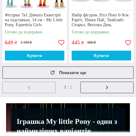
Фігурки 7в1 Дівчата Еквестрії
Набір фігурок Літл Поні 6-9см:
на підставках, 14 см - My Little
Раріті, Пінки Пай, Твайлайт
Pony, Equestria Girls
Спаркл, Веселка Деш,
Котобукія, Флатершай
Готово до відправки
Готово до відправки
649
445
₴
₴
1 199 ₴
600 ₴
Купити
Купити
Показати ще
1
/ 2
Іграшка My little Pony - один з
наймиліших варіантів