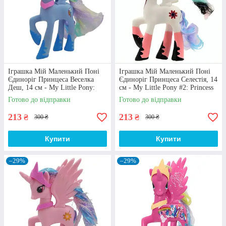
Персонажі
У каталозі Ви знайдете головних героїв даного
анімаційного мультфільму: Флатершай, Пінкі
Іграшка Мій Маленький Поні
Іграшка Мій Маленький Поні
Пай, Твайлайт Спаркл (Сутінкова Іскорка),
Єдиноріг Принцеса Веселка
Єдиноріг Принцеса Селестія, 14
Деш, 14 см - My Little Pony:
см - My Little Pony #2: Princess
Чірайлі і т.д.
Rainbow Dash
Celestia
Готово до відправки
Готово до відправки
213
213
₴
₴
300 ₴
300 ₴
Купити
Купити
–29%
–29%
Версії
У нас Ви можете купити іграшки my little pony
класичного зразка, втім в наявності також є
міні-ляльки з сіквелу Дівчата з Еквестрії, що