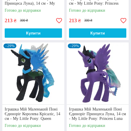
Принцеса Луна), 14 см - My
см - My Little Pony: Princess
Little Pony: Nightmare Moon
Trixie
Готово до відправки
Готово до відправки
213
213
₴
₴
300 ₴
300 ₴
Різнопланові іграшки
Якщо Ваша дитина захоплюється такими
Купити
Купити
персонажами як
Сонік
, Гаррі Поттер, Бетмен,
Оптимус Прайм чи іншими героями від Marvel – у
–29%
–29%
нас Ви неодмінно знайдете потрібний варіант
забавки. Також у каталозі є аксесуари зі світу аніме,
м’які іграшки, конструктори, ляльки та безліч інших
зразків.
Іграшка Мій Маленький Поні
Іграшка Мій Маленький Поні
Єдиноріг Королева Крісаліс, 14
Єдиноріг Принцеса Луна, 14 см
Взаємовигідна співпраця
см - My Little Pony: Queen
- My Little Pony: Princess Luna
Chrysalis
Наш магазин створює необхідні умови, аби купувати
Готово до відправки
Готово до відправки
іграшки на сайті "Azolla" було зручно та вигідно для