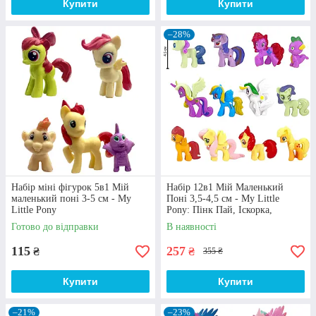
Купити
Купити
Як заказати іграшки поні my little pony на
–28%
сайті нашої компанії
1
Набір міні фігурок 5в1 Мій
Набір 12в1 Мій Маленький
маленький поні 3-5 см - My
Поні 3,5-4,5 см - My Little
Little Pony
Pony: Пінк Пай, Іскорка,
Епплджек, Раріті, Веселка Деш
Замовити
Готово до відправки
В наявності
115
257
Іграшку-поні можна замовити безпосередньо на сайті
₴
₴
355 ₴
нашої онлайн-крамниці чи за вказаними телефонами (в т.ч.
через додаток Viber, Telegram).
Купити
Купити
–21%
–23%