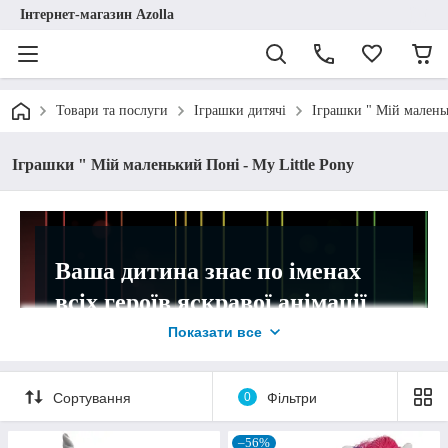
Інтернет-магазин Azolla
Товари та послуги
Іграшки дитячі
Іграшки " Мій маленьк
Іграшки " Мій маленький Поні - My Little Pony
Ваша дитина знає по іменах
всіх героїв яскравої анімації
My Little Pony?
Показати все
Завітайте до онлайн-крамниці "Azolla"! У
нас є чимало фігурок-прототипів, що
Сортування
0
Фільтри
створені по сюжету цієї відомої
медіафраншизи.
–56%