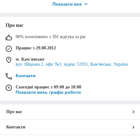
подарунка для маленької
Показати все
принцеси на День народження
чи будь-яке інше свято!
Про нас
Повірте, йому вона точно
96% позитивних з 391 відгука за рік
зрадіє!
Працює з 29.08.2012
м. Кам'янське
Перейти до вибору
вул. Широка 2, офіс №3, індекс 51931, Кам'янське, Україна
Контакти
Сьогодні працює з 09:00 до 18:00
Показати весь графік роботи
Мій маленький поні: іграшки, їх
характеристики та переваги
Про нас
Сучасний ринок іграшок переповнений пропозиціями. Аксесуари
створюються за мотивами різних мультиків, фільмів та навіть
аніме та відрізняються один від одного не лише різноманіттям
Контакти
образів, але і якість виконання.