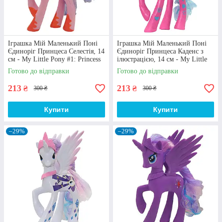
підійдуть для більш дорослої аудиторії. Фігурки
виконані у характерному дизайні та в різних
розмірах.
Іграшка Мій Маленький Поні
Іграшка Мій Маленький Поні
Єдиноріг Принцеса Селестія, 14
Єдиноріг Принцеса Каденс з
см - My Little Pony #1: Princess
ілюстрацією, 14 см - My Little
Celestia
Pony: Princess Cadance
Готово до відправки
Готово до відправки
213
213
₴
₴
300 ₴
300 ₴
Купити
Купити
Автентичність
My little pony іграшка має добре впізнаваний
–29%
–29%
зовнішній вигляд та виглядає точнісінько як
персонаж з мультсеріалу. Яскраві, насичені
кольори, відмінна деталізація дозволяють точно
передати емоції персонажів та надають милим
фігуркам особливої привабливості.