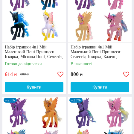
Сплатити
Оплатити можна безготівковим шляхом: перевести гроші
на розрахунковий рахунок, через сервіси WayForPay, Пром-
оплата. Доступна післяплата. Аванс – лише за умови
доставки замовлення вартістю до 150 грн. «Новою
Поштою».
Набір іграшки 4в1 Мій
Набір іграшки 4в1 Мій
Маленький Поні Принцеси:
Маленький Поні Принцеси:
Іскорка, Місячна Поні, Селестія,
Селестія, Іскорка, Каденс,
4
Крисаліс, 14 см - My Little Pony
Флаттершай, 14 см - My Little
Готово до відправки
В наявності
Pony
614
800
₴
₴
800 ₴
Купити
Купити
–23%
–23%
Одержати
Маємо вигідну пропозицію – безкоштовна доставка
замовлень від 1500 гривень. Отримати посилку можна
через «Укрпошту» чи «Нову Пошту».