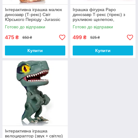
Інтерактивна іграшка малюк
Іграшка фігурка Papo
динозавр (Т-рекс) Світ
динозавр Т-рекс (тірекс) з
Юрського Періоду -Jurassic
рухливою щелепою,
World, T-rex
Тиранозавр - T-Rex, 13 см
Готово до відправки
Готово до відправки
475
499
₴
₴
650 ₴
925 ₴
Купити
Купити
Інтерактивна іграшка
велоцираптор (звук + світло)