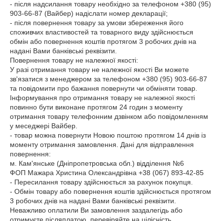
- після надсилання товару необхідно за телефоном +380 (95) 
903-66-87 (Вайбер) надіслати номер декларації;

- після повернення товару за умови збереження його 
споживчих властивостей та товарного виду здійснюється 
обмін або повернення коштів протягом 3 робочих днів на 
надані Вами банківські реквізити.

Повернення товару не належної якості:

У разі отримання товару не належної якості Ви можете 
зв'язатися з менеджером за телефоном +380 (95) 903-66-87 
та повідомити про бажання повернути чи обміняти товар. 
Інформування про отримання товару не належної якості 
повинно бути виконане протягом 24 годин з моменту 
отримання товару телефонним дзвінком або повідомленням 
у меседжері Вайбер.

- товар можна повернути Новою поштою протягом 14 днів із 
моменту отримання замовлення. Дані для відправлення 
повернення:

м. Кам'янське (Дніпропетровська обл.) відділення №6

ФОП Мажара Христина Олександрівна +38 (067) 893-42-85

- Пересилання товару здійснюється за рахунок покупця.

- Обмін товару або повернення коштів здійснюється протягом 
3 робочих днів на надані Вами банківські реквізити.

Неважливо оплатили Ви замовлення заздалегідь або 
отримуєте післяплатою, перевіряйте на цілісність, 