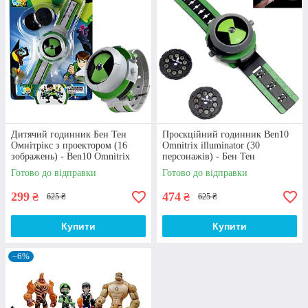
Дитячий годинник Бен Тен
Проєкційний годинник Ben10
Омнітрікс з проектором (16
Omnitrix illuminator (30
зображень) - Ben10 Omnitrix
персонажів) - Бен Тен
illuminator
Омнітрікс з проєктором
Готово до відправки
Готово до відправки
299
474
₴
₴
625 ₴
625 ₴
Купити
Купити
–6%