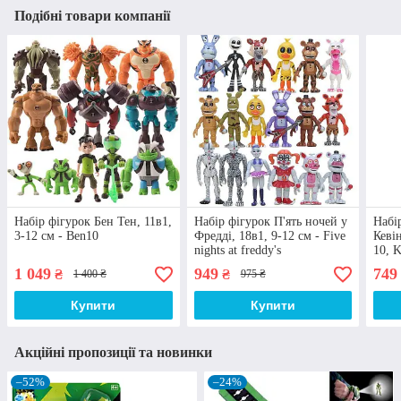
Подібні товари компанії
Набір фігурок Бен Тен, 11в1,
Набір фігурок П'ять ночей у
Набі
3-12 см - Ben10
Фредді, 18в1, 9-12 см - Five
Кевін
nights at freddy's
10, 
1 049
949
749
₴
₴
1 400 ₴
975 ₴
Купити
Купити
Акційні пропозиції та новинки
–52%
–24%