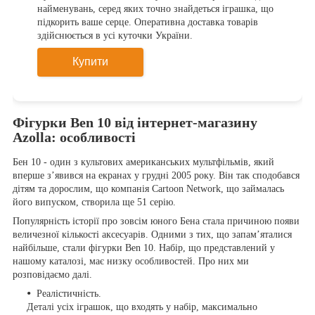
найменувань, серед яких точно знайдеться іграшка, що
підкорить ваше серце. Оперативна доставка товарів
здійснюється в усі куточки України.
Купити
Фігурки Ben 10 від інтернет-магазину
Azolla: особливості
Бен 10 - один з культових американських мультфільмів, який
вперше з’явився на екранах у грудні 2005 року. Він так сподобався
дітям та дорослим, що компанія Cartoon Network, що займалась
його випуском, створила ще 51 серію.
Популярність історії про зовсім юного Бена стала причиною появи
величезної кількості аксесуарів. Одними з тих, що запам’яталися
найбільше, стали фігурки Ben 10. Набір, що представлений у
нашому каталозі, має низку особливостей. Про них ми
розповідаємо далі.
Реалістичність.
Деталі усіх іграшок, що входять у набір, максимально