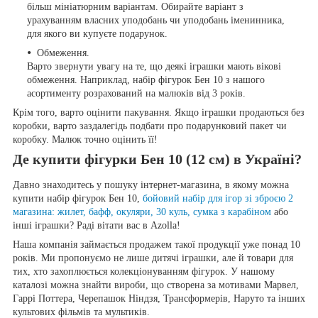
більш мініатюрним варіантам. Обирайте варіант з
урахуванням власних уподобань чи уподобань іменинника,
для якого ви купуєте подарунок.
Обмеження.
Варто звернути увагу на те, що деякі іграшки мають вікові
обмеження. Наприклад, набір фігурок Бен 10 з нашого
асортименту розрахований на малюків від 3 років.
Крім того, варто оцінити пакування. Якщо іграшки продаються без
коробки, варто заздалегідь подбати про подарунковий пакет чи
коробку. Малюк точно оцінить її!
Де купити фігурки Бен 10 (12 см) в Україні?
Давно знаходитесь у пошуку інтернет-магазина, в якому можна
купити набір фігурок Бен 10,
бойовий набір для ігор зі зброєю 2
магазина: жилет, бафф, окуляри, 30 куль, сумка з карабіном
або
інші іграшки? Раді вітати вас в Azolla!
Наша компанія займається продажем такої продукції уже понад 10
років. Ми пропонуємо не лише дитячі іграшки, але й товари для
тих, хто захоплюється колекціонуванням фігурок. У нашому
каталозі можна знайти вироби, що створена за мотивами Марвел,
Гаррі Поттера, Черепашок Ніндзя, Трансформерів, Наруто та інших
культових фільмів та мультиків.