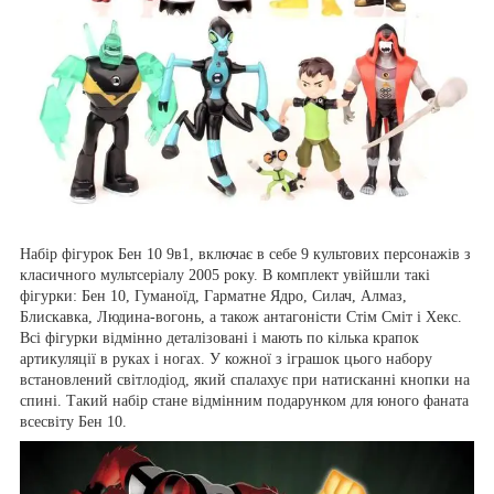
Набір фігурок Бен 10 9в1, включає в себе 9 культових персонажів з
класичного мультсеріалу 2005 року. В комплект увійшли такі
фігурки: Бен 10, Гуманоїд, Гарматне Ядро, Силач, Алмаз,
Блискавка, Людина-вогонь, а також антагоністи Стім Сміт і Хекс.
Всі фігурки відмінно деталізовані і мають по кілька крапок
артикуляції в руках і ногах. У кожної з іграшок цього набору
встановлений світлодіод, який спалахує при натисканні кнопки на
спині. Такий набір стане відмінним подарунком для юного фаната
всесвіту Бен 10.