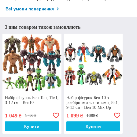
Всі умови повернення
З цим товаром також замовляють
Набір фігурок Бен Тен, 11в1,
Набір фігурок Бен 10 з
3-12 см - Ben10
розбірними частинами, 8в1,
9-13 см - Ben 10 Mix Up
figures
1 049
1 099
₴
₴
1 400 ₴
1 200 ₴
Купити
Купити