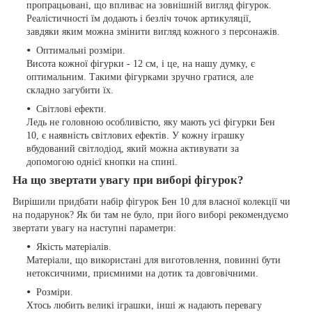
пропрацьовані, що впливає на зовнішній вигляд фігурок.
Реалістичності їм додають і безліч точок артикуляції,
завдяки яким можна змінити вигляд кожного з персонажів.
Оптимальні розміри.
Висота кожної фігурки - 12 см, і це, на нашу думку, є
оптимальним. Такими фігурками зручно гратися, але
складно загубити їх.
Світлові ефекти.
Ледь не головною особливістю, яку мають усі фігурки Бен
10, є наявність світлових ефектів. У кожну іграшку
вбудований світлодіод, який можна активувати за
допомогою однієї кнопки на спині.
На що звертати увагу при виборі фігурок?
Вирішили придбати набір фігурок Бен 10 для власної колекції чи
на подарунок? Як би там не було, при його виборі рекомендуємо
звертати увагу на наступні параметри:
Якість матеріалів.
Матеріали, що використані для виготовлення, повинні бути
нетоксичними, приємними на дотик та довговічними.
Розміри.
Хтось любить великі іграшки, інші ж надають перевагу