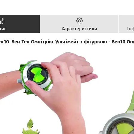
пис
Характеристики
Ін
н10 Бен Тен Омнітрікс Ультімейт з фігуркою - Ben10 Omn