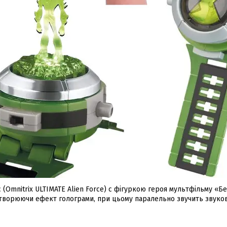
 (Omnitrix ULTIMATE Alien Force) c фігуркою героя мультфільму «Бе
створюючи ефект голограми, при цьому паралельно звучить звуков