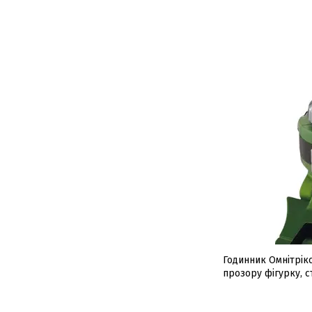
Годинник Омнітрікс
прозору фігурку, 