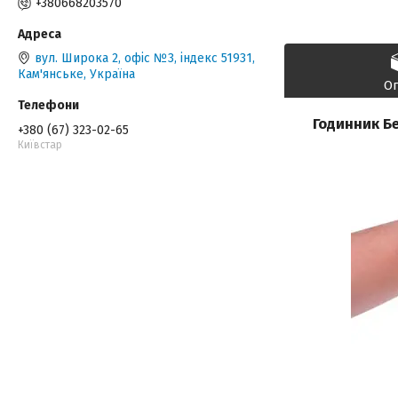
+380668203570
вул. Широка 2, офіс №3, індекс 51931,
Кам'янське, Україна
О
Годинник Бе
+380 (67) 323-02-65
Київстар