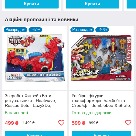
Купити
Купити
Акційні пропозиції та новинки
Розпродаж
–67%
Розпродаж
–40%
Зверобот Хитвейв Боти
Розбірні фігурки
рятувальники - Heatwave,
трансформерів Бамблбі та
Rescue Bots , Eazy2Do,
Стрейф - Bumblebee & Strafe,
Hasbro
Transformers Hero Mashers,
В наявності
Готово до відправки
Hasbro
499
599
₴
₴
1 499 ₴
999 ₴
Купити
Купити