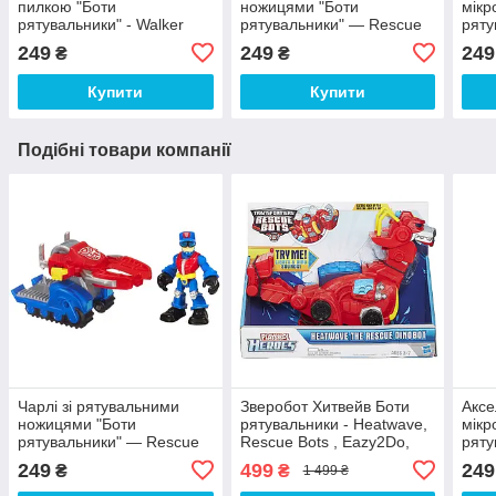
пилкою "Боти
ножицями "Боти
мікр
рятувальники" - Walker
рятувальники" — Rescue
ряту
Cleveland&Saw, Rescue
Bots, Playskool, Hasbro
Axel
249
249
249
₴
₴
Bots, Hasbro
Bots
Купити
Купити
Подібні товари компанії
Чарлі зі рятувальними
Зверобот Хитвейв Боти
Аксе
ножицями "Боти
рятувальники - Heatwave,
мікр
рятувальники" — Rescue
Rescue Bots , Eazy2Do,
ряту
Bots, Playskool, Hasbro
Hasbro
Axel
249
499
249
₴
₴
1 499 ₴
Bots