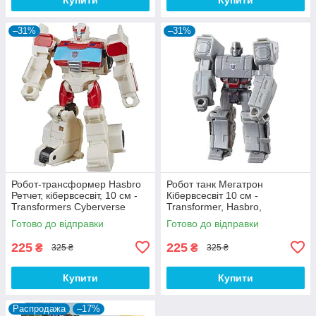
–31%
–31%
Робот-трансформер Hasbro
Робот танк Мегатрон
Ретчет, кібервсесвіт, 10 см -
Кібервсесвіт 10 см -
Transformers Cyberverse
Transformer, Hasbro,
Grapple Grab
Megatron, Fusion Mace,
Готово до відправки
Готово до відправки
Cyberverse
225
225
₴
₴
325 ₴
325 ₴
Купити
Купити
Распродажа
–17%