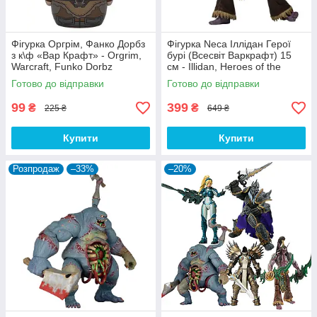
Фігурка Оргрім, Фанко Дорбз
Фігурка Neca Іллідан Герої
з к\ф «Вар Крафт» - Orgrim,
бурі (Всесвіт Варкрафт) 15
Warcraft, Funko Dorbz
см - Illidan, Heroes of the
Storm (World Of Warcraft)
Готово до відправки
Готово до відправки
99
399
₴
₴
225 ₴
649 ₴
Купити
Купити
Розпродаж
–33%
–20%