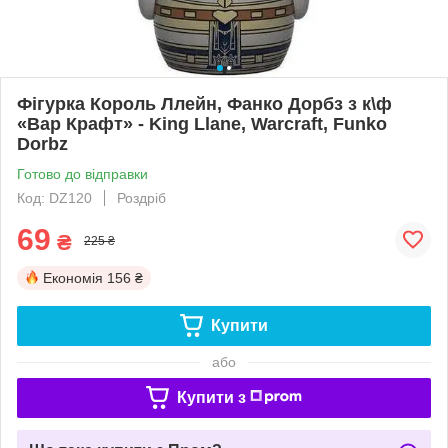
Фігурка Король Ллейн, Фанко Дорбз з к\ф
«Вар Крафт» - King Llane, Warcraft, Funko
Dorbz
Готово до відправки
Код: DZ120
Роздріб
69
₴
225 ₴
Економія
156 ₴
Купити
або
Купити з