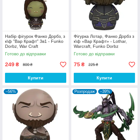
Набір фігурок Фанко Дорбз, з
Фігурка Лотар, Фанко Дорбз з
к\ф "Вар Крафт" 3в1 - Funko
к\ф «Вар Крафт» - Lothar,
Dorbz, War Craft
Warcraft, Funko Dorbz
Готово до відправки
Готово до відправки
249
75
₴
₴
800 ₴
225 ₴
Купити
Купити
–56%
Розпродаж
–39%