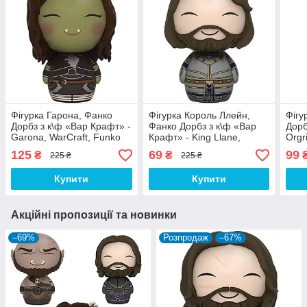
Фігурка Гарона, Фанко
Фігурка Король Ллейн,
Фігу
Дорбз з к\ф «Вар Крафт» -
Фанко Дорбз з к\ф «Вар
Дорб
Garona, WarCraft, Funko
Крафт» - King Llane,
Orgr
Dorbz
Warcraft, Funko Dorbz
Dorb
125
69
99
₴
₴
225 ₴
225 ₴
Купити
Купити
Акційні пропозиції та новинки
–69%
Розпродаж
–67%