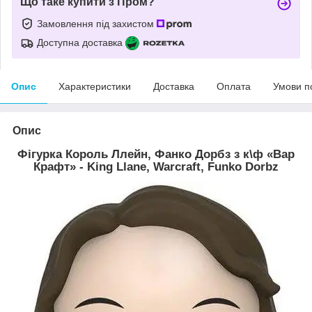
Що таке купити з Пром?
Замовлення під захистом
Доступна доставка
Опис
Характеристики
Доставка
Оплата
Умови п
Опис
Фігурка Король Ллейн, Фанко Дорбз з к\ф «Вар
Крафт» - King Llane, Warcraft, Funko Dorbz