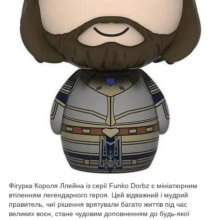
Фігурка Короля Ллейна із серії Funko Dorbz є мініатюрним
втіленням легендарного героя. Цей відважний і мудрий
правитель, чиї рішення врятували багато життів під час
великих воєн, стане чудовим доповненням до будь-якої