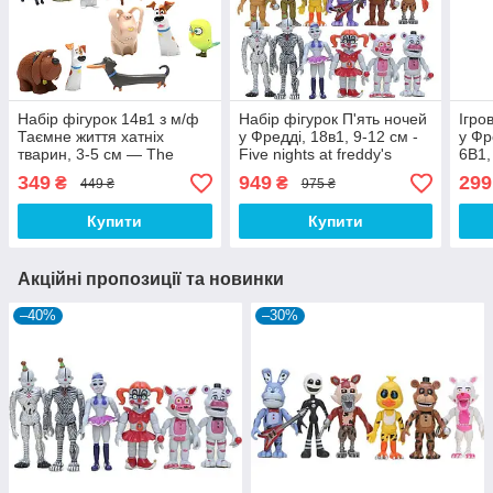
Набір фігурок 14в1 з м/ф
Набір фігурок П'ять ночей
Ігро
Таємне життя хатніх
у Фредді, 18в1, 9-12 см -
у Фр
тварин, 3-5 см — The
Five nights at freddy's
6В1,
Secret Life of Pets
at fr
349
949
299
₴
₴
449 ₴
975 ₴
Купити
Купити
Акційні пропозиції та новинки
–40%
–30%