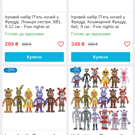
Ігровий набір П'ять ночей у
Ігровий набір П'ять ночей у
Фредді, Локація сестри, 6В1,
Фредді, Кошмарний Фредді,
9-12 см - Five nights at
6в1, 9 см - Five nights at
freddy's Sister Location
freddy's
Готово до відправки
Готово до відправки
299
349
₴
₴
500 ₴
500 ₴
Купити
Купити
–20%
–3%