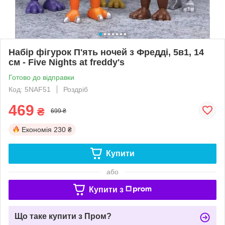
Набір фігурок П'ять ночей з Фредді, 5в1, 14
см - Five Nights at freddy's
Готово до відправки
Код: 5NAF51
Роздріб
469
₴
699 ₴
Економія
230 ₴
Купити
або
Купити з
Що таке купити з Пром?