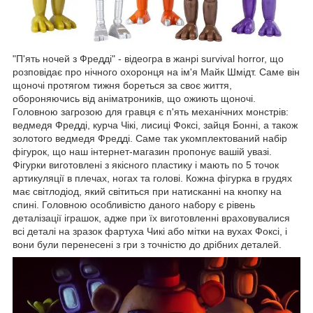
"П'ять ночей з Фредді" - відеогра в жанрі survival horror, що
розповідає про нічного охоронця на ім'я Майк Шмідт. Саме він
щоночі протягом тижня бореться за своє життя,
обороняючись від аніматроників, що ожиють щоночі.
Головною загрозою для гравця є п'ять механічних монстрів:
ведмедя Фредді, курча Чікі, лисиці Фоксі, зайця Бонні, а також
золотого ведмедя Фредді. Саме так укомплектований набір
фігурок, що наш інтернет-магазин пропонує вашій увазі.
Фігурки виготовлені з якісного пластику і мають по 5 точок
артикуляції в плечах, ногах та голові. Кожна фігурка в грудях
має світлодіод, який світиться при натисканні на кнопку на
спині. Головною особливістю даного набору є рівень
деталізації іграшок, адже при їх виготовленні враховувалися
всі деталі на зразок фартуха Чикі або мітки на вухах Фоксі, і
вони були перенесені з гри з точністю до дрібних деталей.