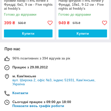
Ігровий набір П'ять ночей з
Набір фігурок П'ять ночей у
Фредді, 6в1, 9 см - Five nights
Фредді, 18в1, 9-12 см - Five
at freddy's
nights at freddy's
Готово до відправки
Готово до відправки
399
949
₴
₴
500 ₴
975 ₴
Купити
Купити
Про нас
96% позитивних з 394 відгуків за рік
Працює з 29.08.2012
м. Кам'янське
вул. Широка 2, офіс №3, індекс 51931, Кам'янське,
Україна
Контакти
Сьогодні працює з 09:00 до 18:00
Показати весь графік роботи