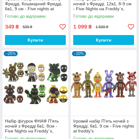
Фредді, Кошмарний Фредді,
ночей з Фредді, 12в1, 8-9 см
6в1, 9 см - Five nights at
- Five Nights на Freddy`s,
freddy's
Fnaf, Chica, Bonnie, Foxy
Готово до відправки
Готово до відправки
349
1 099
₴
₴
500 ₴
1 500 ₴
Купити
Купити
–25%
–20%
Набір фігурок ФНАФ П'ять
Ігровий набір П'ять ночей з
ночей з Фредді 6в1, 8см -
Фредді, 6в1, 9 см - Five nights
Five Nights на Freddy`s,
at freddy's
Gator, Chica, Freddy,
Готово до відправки
Готово до відправки