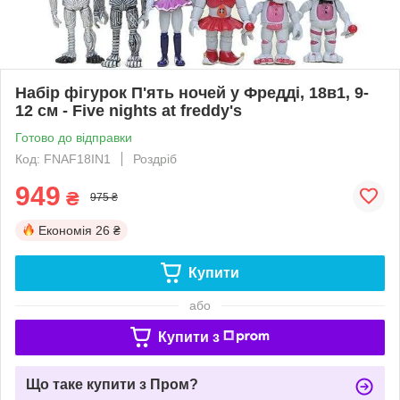
Набір фігурок П'ять ночей у Фредді, 18в1, 9-
12 см - Five nights at freddy's
Готово до відправки
Код: FNAF18IN1
Роздріб
949
₴
975 ₴
Економія
26 ₴
Купити
або
Купити з
Що таке купити з Пром?