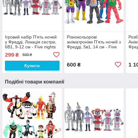
Ігровий набір П'ять ночей
Різнокольорові
Розб
у Фредді, Локація сестри,
аніматроніки П'ять ночей з
Анім
6В1, 9-12 см - Five nights
Фредді, 5в1, 14 см - Five
Фред
at freddy's Sister Location
Nights at freddy's
Nigh
299
₴
500 ₴
600
1 1
₴
Купити
Подібні товари компанії