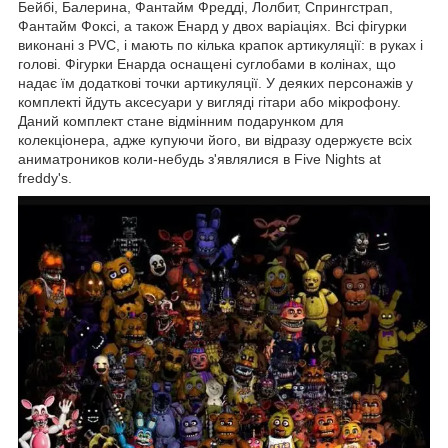
Бейбі, Балерина, Фантайм Фредді, Лолбит, Спрингстрап,
Фантайм Фоксі, а також Енард у двох варіаціях. Всі фігурки
виконані з PVC, і мають по кілька крапок артикуляції: в руках і
голові. Фігурки Енарда оснащені суглобами в колінах, що
надає їм додаткові точки артикуляції. У деяких персонажів у
комплекті йдуть аксесуари у вигляді гітари або мікрофону.
Даний комплект стане відмінним подарунком для
колекціонера, адже купуючи його, ви відразу одержуєте всіх
аниматроников коли-небудь з'являлися в Five Nights at
freddy's.