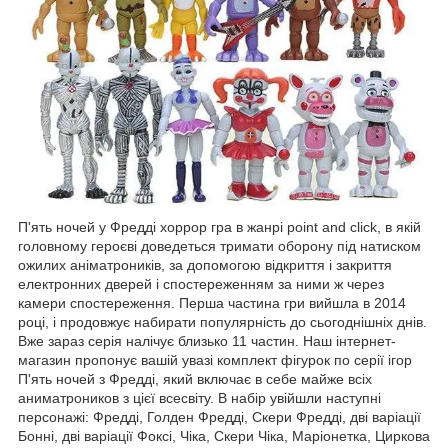
П'ять ночей у Фредді хоррор гра в жанрі point and click, в якій
головному героєві доведеться тримати оборону під натиском
ожилих аніматроників, за допомогою відкриття і закриття
електронних дверей і спостереженням за ними ж через
камери спостереження. Перша частина гри вийшла в 2014
році, і продовжує набирати популярність до сьогоднішніх днів.
Вже зараз серія налічує близько 11 частин. Наш інтернет-
магазин пропонує вашій увазі комплект фігурок по серії ігор
П'ять ночей з Фредді, який включає в себе майже всіх
аниматроников з цієї всесвіту. В набір увійшли наступні
персонажі: Фредді, Голден Фредді, Скери Фредді, дві варіації
Бонні, дві варіації Фоксі, Чіка, Скери Чіка, Маріонетка, Циркова