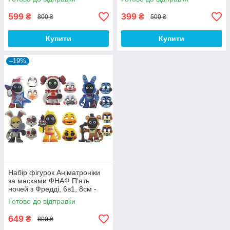
Vanessa, Foxy
599
399
₴
₴
800 ₴
500 ₴
Купити
Купити
–19%
Набір фігурок Аніматроніки
за масками ФНАФ П'ять
ночей з Фредді, 6в1, 8см -
Five Nights at Freddy`s, FNAF
Готово до відправки
649
₴
800 ₴