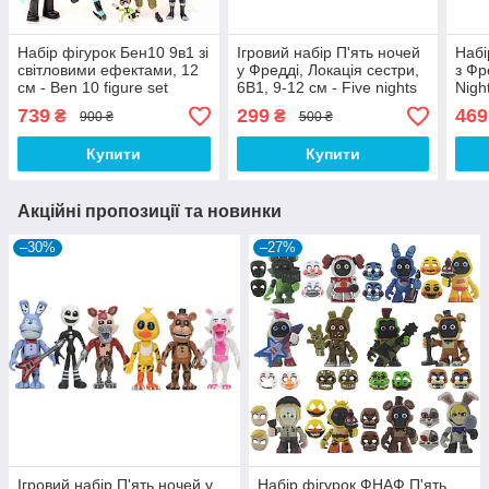
Набір фігурок Бен10 9в1 зі
Ігровий набір П'ять ночей
Набі
світловими ефектами, 12
у Фредді, Локація сестри,
з Фр
см - Ben 10 figure set
6В1, 9-12 см - Five nights
Night
at freddy's Sister Location
739
299
469
₴
₴
900 ₴
500 ₴
Купити
Купити
Акційні пропозиції та новинки
–30%
–27%
Ігровий набір П'ять ночей у
Набір фігурок ФНАФ П'ять