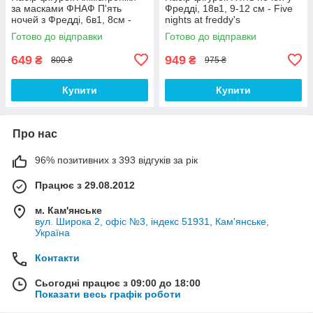
за масками ФНАФ П'ять
Фредді, 18в1, 9-12 см - Five
ночей з Фредді, 6в1, 8см -
nights at freddy's
Five Nights at Freddy`s, FNAF
Готово до відправки
Готово до відправки
649
949
₴
₴
800 ₴
975 ₴
Купити
Купити
Про нас
96% позитивних з 393 відгуків за рік
Працює з 29.08.2012
м. Кам'янське
вул. Широка 2, офіс №3, індекс 51931, Кам'янське,
Україна
Контакти
Сьогодні працює з 09:00 до 18:00
Показати весь графік роботи