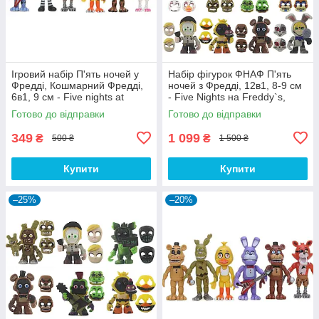
Ігровий набір П'ять ночей у
Набір фігурок ФНАФ П'ять
Фредді, Кошмарний Фредді,
ночей з Фредді, 12в1, 8-9 см
6в1, 9 см - Five nights at
- Five Nights на Freddy`s,
freddy's
Fnaf, Chica, Bonnie, Foxy
Готово до відправки
Готово до відправки
349
1 099
₴
₴
500 ₴
1 500 ₴
Купити
Купити
–25%
–20%