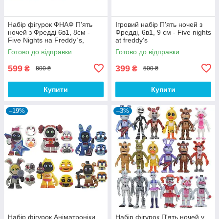
Набір фігурок ФНАФ П'ять
Ігровий набір П'ять ночей з
ночей з Фредді 6в1, 8см -
Фредді, 6в1, 9 см - Five nights
Five Nights на Freddy`s,
at freddy's
Gator, Chica, Freddy,
Готово до відправки
Готово до відправки
Vanessa, Foxy
599
399
₴
₴
800 ₴
500 ₴
Купити
Купити
–19%
–3%
Набір фігурок Аніматроніки
Набір фігурок П'ять ночей у