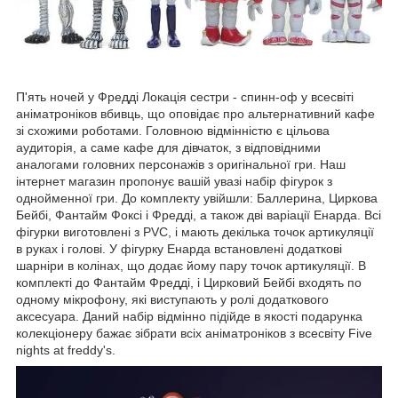
П'ять ночей у Фредді Локація сестри - спинн-оф у всесвіті
аніматроніков вбивць, що оповідає про альтернативний кафе
зі схожими роботами. Головною відмінністю є цільова
аудиторія, а саме кафе для дівчаток, з відповідними
аналогами головних персонажів з оригінальної гри. Наш
інтернет магазин пропонує вашій увазі набір фігурок з
однойменної гри. До комплекту увійшли: Баллерина, Циркова
Бейбі, Фантайм Фоксі і Фредді, а також дві варіації Енарда. Всі
фігурки виготовлені з PVC, і мають декілька точок артикуляції
в руках і голові. У фігурку Енарда встановлені додаткові
шарніри в колінах, що додає йому пару точок артикуляції. В
комплекті до Фантайм Фредді, і Цирковий Бейбі входять по
одному мікрофону, які виступають у ролі додаткового
аксесуара. Даний набір відмінно підійде в якості подарунка
колекціонеру бажає зібрати всіх аніматроніков з всесвіту Five
nights at freddy's.