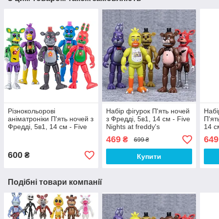
Різнокольорові
Набір фігурок П'ять ночей
Набі
аніматроніки П'ять ночей з
з Фредді, 5в1, 14 см - Five
П'ят
Фредді, 5в1, 14 см - Five
Nights at freddy's
14 с
Nights at freddy's
fred
469
649
₴
699 ₴
600
₴
Купити
Подібні товари компанії