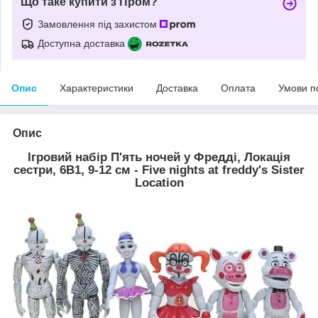
Що таке купити з Пром?
Замовлення під захистом
Доступна доставка
Опис
Характеристики
Доставка
Оплата
Умови п
Опис
Ігровий набір П'ять ночей у Фредді, Локація
сестри, 6В1, 9-12 см - Five nights at freddy's Sister
Location