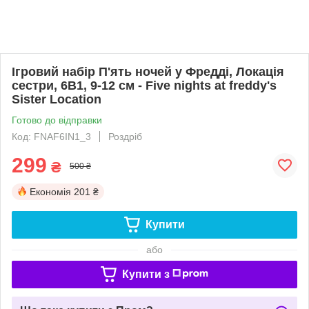
Ігровий набір П'ять ночей у Фредді, Локація
сестри, 6В1, 9-12 см - Five nights at freddy's
Sister Location
Готово до відправки
Код: FNAF6IN1_3
Роздріб
299
₴
500 ₴
Економія
201 ₴
Купити
або
Купити з