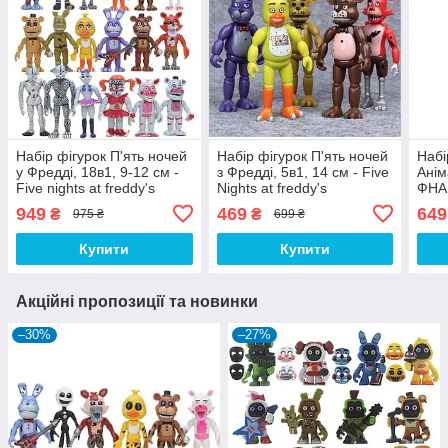
Набір фігурок П'ять ночей
Набір фігурок П'ять ночей
Набі
у Фредді, 18в1, 9-12 см -
з Фредді, 5в1, 14 см - Five
Анім
Five nights at freddy's
Nights at freddy's
ФНАФ
Фред
949
469
649
₴
₴
975 ₴
699 ₴
Nigh
Купити
Купити
Акційні пропозиції та новинки
–30%
–27%