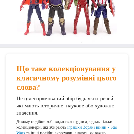
Що таке колекціонування у
класичному розумінні цього
слова?
Це цілеспрямований збір будь-яких речей,
які мають історичне, наукове або художнє
значення.
Декому подібне хобі видається нудним, однак тільки
колекціонери, які збирають
іграшки Зоряні війни - Star
Wars
та інші подібні аксесуари, знають, як важко