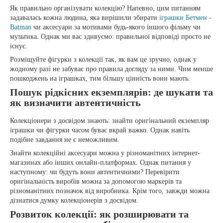
Як правильно організувати колекцію? Напевно, цим питанням
задавалась кожна людина, яка вирішили збирати
іграшки Бетмен -
Batman
чи аксесуари за мотивами будь-якого іншого фільму чи
мультика. Однак ми вас здивуємо: правильної відповіді просто не
існує.
Розміщуйте фігурки з колекції так, як вам це зручно, однак у
жодному разі не забуває про правила догляду за ними. Чим менше
пошкоджень на іграшках, тим більшу цінність вони мають.
Пошук рідкісних екземплярів: де шукати та
як визначити автентичність
Колекціонери з досвідом знають: знайти оригінальний екземпляр
іграшки чи фігурки часом буває вкрай важко. Однак навіть
подібне завдання не є неможливим.
Знайти колекційні аксесуари можна у різноманітних інтернет-
магазинах або інших онлайн-платформах. Однак питання у
наступному: чи будуть вони автентичними? Перевірити
оригінальність виробів можна за допомогою маркерів та
різноманітних позначок від виробника. Крім того, завжди можна
дізнатися думку колекціонерів з досвідом.
Розвиток колекції: як розширювати та