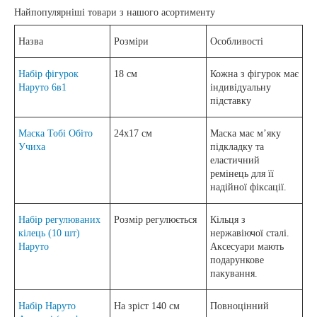
Найпопулярніші товари з нашого асортименту
Назва
Розміри
Особливості
Набір фігурок
18 см
Кожна з фігурок має
Наруто 6в1
індивідуальну
підставку
Маска Тобі Обіто
24х17 см
Маска має м’яку
Учиха
підкладку та
еластичний
ремінець для її
надійної фіксації.
Набір регулюваних
Розмір регулюється
Кільця з
кілець (10 шт)
нержавіючої сталі.
Наруто
Аксесуари мають
подарункове
пакування.
Набір Наруто
На зріст 140 см
Повноцінний