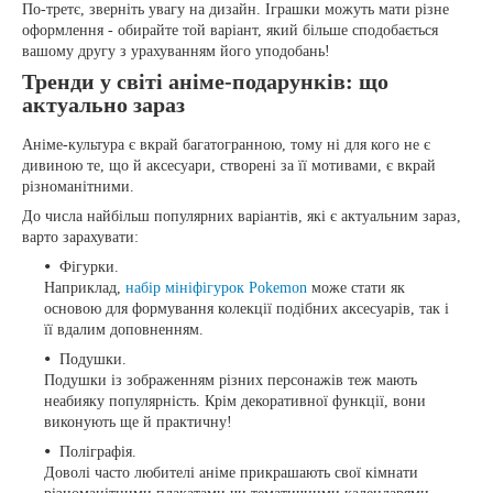
По-третє, зверніть увагу на дизайн. Іграшки можуть мати різне
оформлення - обирайте той варіант, який більше сподобається
вашому другу з урахуванням його уподобань!
Тренди у світі аніме-подарунків: що
актуально зараз
Аніме-культура є вкрай багатогранною, тому ні для кого не є
дивиною те, що й аксесуари, створені за її мотивами, є вкрай
різноманітними.
До числа найбільш популярних варіантів, які є актуальним зараз,
варто зарахувати:
Фігурки.
Наприклад,
набір мініфігурок Pokemon
може стати як
основою для формування колекції подібних аксесуарів, так і
її вдалим доповненням.
Подушки.
Подушки із зображенням різних персонажів теж мають
неабияку популярність. Крім декоративної функції, вони
виконують ще й практичну!
Поліграфія.
Доволі часто любителі аніме прикрашають свої кімнати