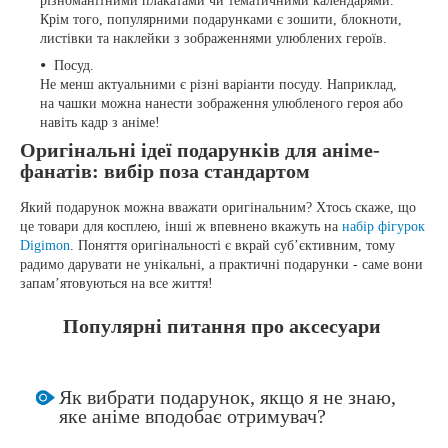
різноманітними плакатами чи тематичними календарями.
Крім того, популярними подарунками є зошити, блокноти,
листівки та наклейки з зображеннями улюблених героїв.
Посуд.
Не менш актуальними є різні варіанти посуду. Наприклад,
на чашки можна нанести зображення улюбленого героя або
навіть кадр з аніме!
Оригінальні ідеї подарунків для аніме-
фанатів: вибір поза стандартом
Який подарунок можна вважати оригінальним? Хтось скаже, що
це товари для косплею, інші ж впевнено вкажуть на
набір фігурок
Digimon
. Поняття оригінальності є вкрай суб’єктивним, тому
радимо дарувати не унікальні, а практичні подарунки - саме вони
запам’ятовуються на все життя!
Популярні питання про аксесуари
Як вибрати подарунок, якщо я не знаю,
яке аніме вподобає отримувач?