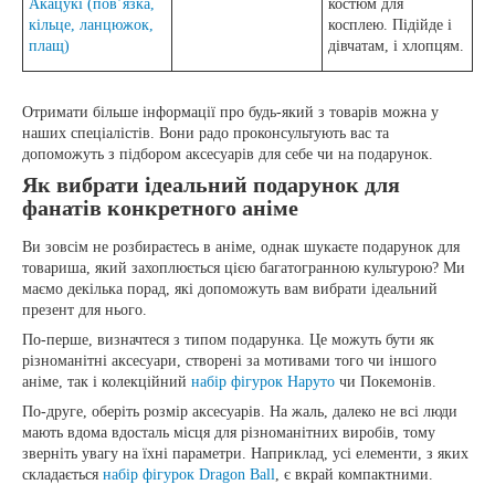
Акацукі (пов’язка,
костюм для
кільце, ланцюжок,
косплею. Підійде і
плащ)
дівчатам, і хлопцям.
Отримати більше інформації про будь-який з товарів можна у
наших спеціалістів. Вони радо проконсультують вас та
допоможуть з підбором аксесуарів для себе чи на подарунок.
Як вибрати ідеальний подарунок для
фанатів конкретного аніме
Ви зовсім не розбираєтесь в аніме, однак шукаєте подарунок для
товариша, який захоплюється цією багатогранною культурою? Ми
маємо декілька порад, які допоможуть вам вибрати ідеальний
презент для нього.
По-перше, визначтеся з типом подарунка. Це можуть бути як
різноманітні аксесуари, створені за мотивами того чи іншого
аніме, так і колекційний
набір фігурок Наруто
чи Покемонів.
По-друге, оберіть розмір аксесуарів. На жаль, далеко не всі люди
мають вдома вдосталь місця для різноманітних виробів, тому
зверніть увагу на їхні параметри. Наприклад, усі елементи, з яких
складається
набір фігурок Dragon Ball
, є вкрай компактними.