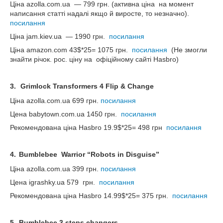
Ціна
azolla.com.ua ― 799
грн. (активна ціна на момент
написання статті надалі якщо й виросте, то незначно).
посилання
Ціна
jam.kiev.ua ―
1990 грн.
посилання
Ціна
amazon.com 43$*25= 1075
грн.
посилання
(Не змогли
знайти річок.
р
ос. ціну на офіційному сайті
Hasbro
)
3.
Grimlock Transformers 4 Flip & Change
Ціна
azolla.com.ua 699
грн.
посилання
Цена babytown.com.ua 1450 грн.
посилання
Рекомендована ціна
Hasbro 19.9$*25= 498
грн
посилання
4.
Bumblebee Warrior “Robots in Disguise”
Ціна
azolla.com.ua 399
грн.
посилання
Цена igrashky.ua 579 грн.
посилання
Рекомендована ціна
Hasbro 14.99$*25= 375
грн.
посилання
5.
Bumblebee 3 steps changers