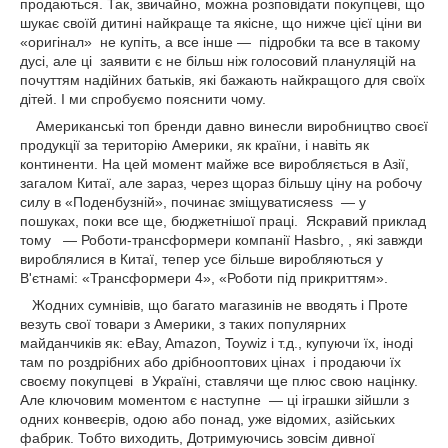
продаються. Так, звичайно, можна розповідати покупцеві, що
шукає своїй дитині найкраще та якісне, що нижче цієї ціни ви
«оригінал» не купіть, а все інше — підробки та все в такому
дусі, але ці заявити є не більш ніж голосовий плануляцій на
почуттям надійних батьків, які бажають найкращого для своїх
дітей. І ми спробуємо пояснити чому.
Американські топ бренди давно винесли виробництво своєї
продукції за територію Америки, як країни, і навіть як
континенти.
На цей момент майже все виробляється в Азії,
загалом Китаї, але зараз, через щораз більшу ціну на робочу
силу в «Поденбузній», починає зміщуватисяess ― у
пошуках, поки все ще, бюджетнішої праці. Яскравий приклад
тому ― Роботи-трансформери компанії
Hasbro,
, які завжди
вироблялися в Китаї, тепер усе більше виробляються у
В'єтнамі: «Трансформери 4», «Роботи під прикриттям».
Жодних сумнівів, що багато магазинів не вводять і Проте
везуть свої товари з Америки, з таких популярних
майданчиків як:
eBay, Amazon, Toywiz
і т.д., купуючи їх, іноді
там по роздрібних або дрібнооптових цінах і продаючи їх
своєму покупцеві в Україні, ставлячи ще плюс свою націнку.
Але ключовим моментом є наступне ― ці іграшки зійшли з
одних конвеєрів, одою або понад, уже відомих, азійських
фабрик. Тобто виходить, Дотримуючись зовсім дивної