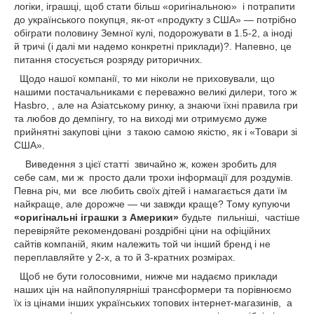
логіки, іграшці, щоб стати більш «оригінальною» і потрапити
до українського покупця, як-от «продукту з США» — потрібно
обіграти половину Земної кулі, подорожувати в 1.5-2, а іноді
й тричі (і далі ми надемо конкретні приклади)?. Напевно, це
питання стосується розряду риторичних.
Щодо нашої компанії, то ми ніколи не приховували, що
нашими постачальниками є переважно великі дилери, того ж
Hasbro,
, але на Азіатському ринку, а знаючи їхні правила гри
та любов до демпінгу, то на виході ми отримуємо дуже
прийнятні закупові ціни з такою самою якістю, як і «Товари зі
США»
.
Виведення з цієї статті звичайно ж, кожен зробить для
себе сам, ми ж просто дали трохи інформації для роздумів.
Певна річ, ми все любить своїх дітей і намагається дати їм
найкраще, але дорожче — чи завжди краще? Тому купуючи
«оригінальні іграшки з Америки»
будьте пильніші, частіше
перевіряйте рекомендовані роздрібні ціни на офіційних
сайтів компаній, яким належить той чи інший бренд і не
переплавляйте у 2-х, а то й 3-кратних розмірах.
Щоб не бути голосовними, нижче ми надаємо приклади
наших цін на найпопулярніші трансформери та порівнюємо
їх із цінами інших українських топових інтернет-магазинів, а