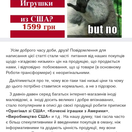
Усім доброго часу доби, друзі! Повідомлення для
написання цієї статті стали часті питання від наших покупців
щодо «згадково низьких» цін на продукцію, що продається
нами, і відповідно побоювання, що ці товари (в основному
Роботи-трансформери) є неоригінальними.
Далітиметься про те, чому все-таки такі низькі ціни та чому
до цього потрібно ставитися нормально, а не з підозрою.
З давніх-давен серед багатьох інтернет-магазинів іноді
маловідомі, а іноді досить великих і добре впізнаваних,
стало популярним в описі до своєї продукції робити приписки
«Оригінал зі США»
,
«Кочесні іграшки з Америки»
,
«Виробництво США
» и т.д . На нашу думку, такі гасла часто
є більш спекулятивними й введеними покупців в оману, ніж
інформативними та додають цінність продукції, яку вони