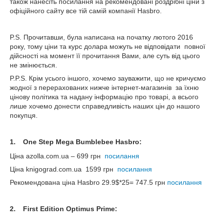
також нанесіть посилання на рекомендовані роздрібні ціни з
офіційного сайту все тій самій компанії
Hasbro.
P.S.
Прочитавши, була написана на початку лютого 2016
року, тому ціни та курс долара можуть не відповідати повної
дійсності на момент її прочитання Вами, але суть від цього
не змінюється.
P.P.S. Крім усього іншого, хочемо зауважити, що не кричуємо
жодної з перерахованих
нижче
інтернет-магазинів за їхню
цінову політика та надану інформацію про товарі, а всього
лише хочемо донести справедливість наших цін до нашого
покупця.
1.
One Step Mega Bumblebee Hasbro:
Ціна
azolla.com.ua – 699
грн
посилання
Ціна
knigograd.com.ua 1599
грн
посилання
Рекомендована ціна
Hasbro 29.9$*25= 747.5
грн
посилання
2.
First Edition Optimus Prime: