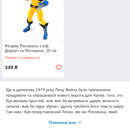
Фігурка Росомаха з к/ф
Дедпул та Росомаха, 18 см
Немає в наявності
349
₴
Ще в далекому 1974 році Лену Вейну було призначено
придумати та опрацювати нового ворога для Халка, того, хто
був вельми простий, але зміг би витримати удари зеленого
силача, мав би гідну зброю, здатну пробити його товсту шкіру.
Так нам і був представлений Логан, він же Росомаха, який
спочатку замислювався як лиходій на кілька випусків, а став
Показати все
одним із найвідоміших і значущих супергероїв всесвіту
Марвел.