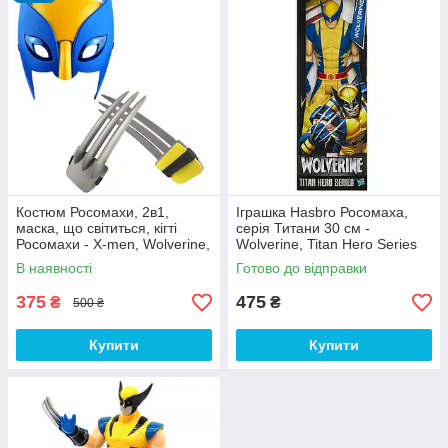
Костюм Росомахи, 2в1,
Іграшка Hasbro Росомаха,
маска, що світиться, кігті
серія Титани 30 см -
Росомахи - X-men, Wolverine,
Wolverine, Titan Hero Series
set 2
В наявності
Готово до відправки
375
475
₴
₴
500 ₴
Купити
Купити