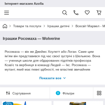
Інтернет-магазин Azolla
Товари та послуги
Іграшки дитячі
Всесвіт Марвел - M
Іграшки Росомаха — Wolverine
Росомаха — він же Джеймс Хоулетт або Логан. Саме цим
ім'ям він представився під час своєї зустрічі з Шельмою. Вона
— учениця школи для обдарованих підлітків професора
Ксав'є та вербниця в команді Людей — Ікс. Росомаха —
мутант, який має певні здібності, не властиві звичайним
людям, серед яких прискорена регенерація клітин,
Показати все
демонстрована на сторінках коміксів. Гостре відчуття нюху
дає йому, немов акулі, впізнати краплю крові на відстані
кілометрів. І нарешті найвідоміша здатність — випускати по
три леза на кожній руці, утворюючи смертоносні кігті, які
Сортування
0
Фільтри
можуть порізати будь-який матеріал.
–25%