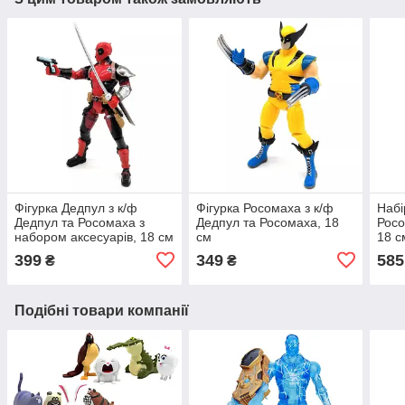
Фігурка Дедпул з к/ф
Фігурка Росомаха з к/ф
Набі
Дедпул та Росомаха з
Дедпул та Росомаха, 18
Росо
набором аксесуарів, 18 см
см
18 с
399
349
585
₴
₴
Подібні товари компанії