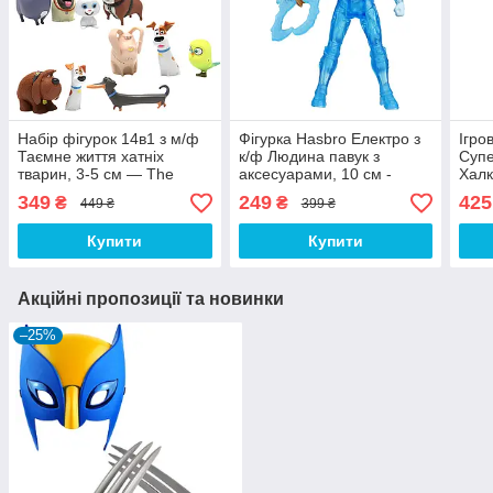
Набір фігурок 14в1 з м/ф
Фігурка Hasbro Електро з
Ігро
Таємне життя хатніх
к/ф Людина павук з
Супе
тварин, 3-5 см — The
аксесуарами, 10 см -
Халк
Secret Life of Pets
Electro, Spider Strike
Амер
349
249
425
₴
₴
449 ₴
399 ₴
Бетм
см
Купити
Купити
Акційні пропозиції та новинки
–25%