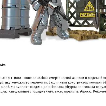
loks
інатор Т-1000 - нове покоління смертоносної машини в людській по
цій, яку неможливо перемогти. Захопливий конструктор компанії М
еталей. У комплект входить деталізована фігурка персонажа популяр
ацією, спеціальним спорядженням, аксесуарами та зброєю. Рекоме