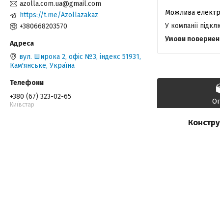
azolla.com.ua@gmail.com
https://t.me/Azollazakaz
У компанії підк
+380668203570
вул. Широка 2, офіс №3, індекс 51931,
Кам'янське, Україна
+380 (67) 323-02-65
О
Київстар
Конструк