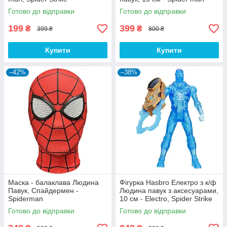
Готово до відправки
Готово до відправки
199
399
₴
₴
399 ₴
800 ₴
Купити
Купити
–42%
–38%
Маска - балаклава Людина
Фігурка Hasbro Електро з к/ф
Павук, Спайдермен -
Людина павук з аксесуарами,
Spiderman
10 см - Electro, Spider Strike
Готово до відправки
Готово до відправки