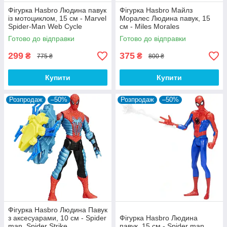
Фігурка Hasbro Людина павук
Фігурка Hasbro Майлз
із мотоциклом, 15 см - Marvel
Моралес Людина павук, 15
Spider-Man Web Cycle
см - Miles Morales
Готово до відправки
Готово до відправки
299
375
₴
₴
775 ₴
800 ₴
Купити
Купити
Розпродаж
–50%
Розпродаж
–50%
Фігурка Hasbro Людина Павук
з аксесуарами, 10 см - Spider
Фігурка Hasbro Людина
man, Spider Strike
павук, 15 см - Spider man