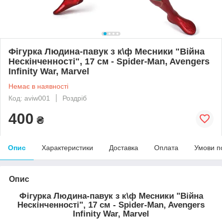
Фігурка Людина-павук з к\ф Месники "Війна
Нескінченності", 17 см - Spider-Man, Avengers
Infinity War, Marvel
Немає в наявності
Код: aviw001
Роздріб
400
₴
Опис
Характеристики
Доставка
Оплата
Умови п
Опис
Фігурка Людина-павук з к\ф Месники "Війна
Нескінченності", 17 см - Spider-Man, Avengers
Infinity War, Marvel