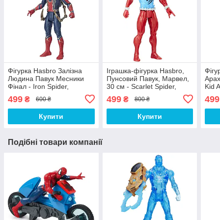
Фігурка Hasbro Залізна
Іграшка-фігурка Hasbro,
Фігу
Людина Павук Месники
Пунсовий Павук, Марвел,
Арах
Фінал - Iron Spider,
30 см - Scarlet Spider,
Kid 
Avengers, Endgame
Marvel, Titan Hero Series
Hero
499
499
499
₴
₴
600 ₴
800 ₴
Купити
Купити
Подібні товари компанії