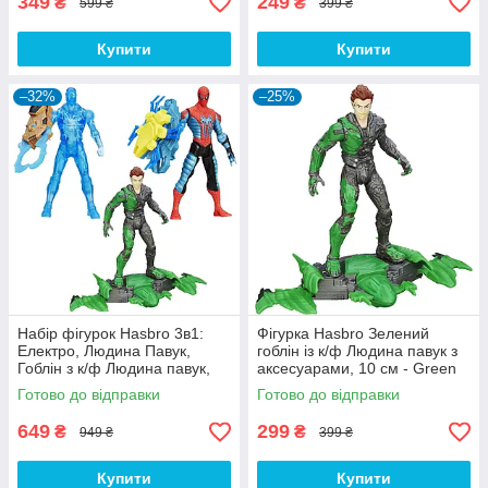
349
249
₴
₴
599 ₴
399 ₴
Купити
Купити
–32%
–25%
Набір фігурок Hasbro 3в1:
Фігурка Hasbro Зелений
Електро, Людина Павук,
гоблін із к/ф Людина павук з
Гоблін з к/ф Людина павук,
аксесуарами, 10 см - Green
10 см - Spider Strike
Goblin, Spider Strike
Готово до відправки
Готово до відправки
649
299
₴
₴
949 ₴
399 ₴
Купити
Купити