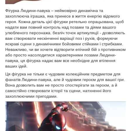
Фігурка Людини-павука – неймовірно динамічна та
захоплююча іграшка, яка принесе в життя енергію відомого
героя. Кожна деталь цієї фігурки ретельно опрацьована, щоб
надати вам повний контроль над позами та діями вашого
улюбленого персонажа. безліч точок артикуляції - дозволяють
вам створювати нескінченні варіації поз і рухів, формуючи
яскраві сцени з динамічними бойовими стійками і стрибками.
Неважливо, чи ви хочете відтворити епічний бій з противником
або просто насолодитися характерними позами Людини-
павука, ця фігурка надає вам все необхідне для втілення
ваших ідей.
Ця фігурка не тільки є чудовим колекційним предметом для
фанатів Людини-павука, але й чудовим героєм для вашої гри.
Вона дозволить вам не просто спостерігати за героєм, а й
самостійно створювати історії та сцени, натхненні його
захоплюючими пригодами.