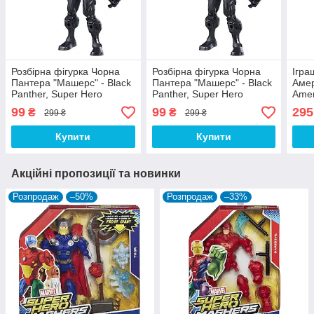
Розбірна фігурка Чорна
Розбірна фігурка Чорна
Ігра
Пантера "Машерс" - Black
Пантера "Машерс" - Black
Амер
Panther, Super Hero
Panther, Super Hero
Amer
Mashers, Hasbro
Mashers, Hasbro
99
99
295
₴
₴
299 ₴
299 ₴
Купити
Купити
Акційні пропозиції та новинки
Розпродаж
–50%
Розпродаж
–33%