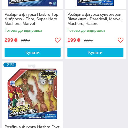
Розбірна фігурка Hasbro Тор
Розбірна фігурка супергероя
зі зброєю - Thor, Super Hero
Відчайдух - Daredevil, Marvel,
Mashers, Marvel
Mashers, Hasbro
Готово до відправки
Готово до відправки
299
199
₴
₴
600 ₴
299 ₴
Купити
Купити
–21%
Розбірна фігурка Hasbro Грут