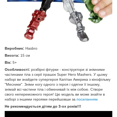
Виробник:
Hasbro
Висота:
15 см
Вік:
5+
Особливості:
розбірні фігурки - конструктори зі знімними
частинами тіла з серії іграшок Super Hero Mashers. У цьому
наборі ви знайдете супергероя Капітан Америка з кінофільму
"Месники". Зніми ногу одного з героя і одягни її іншому,
знімай всі частини тіла і обменивай їх між собою. Створи
свого непереможного героя! Цю модель ви може знайти в
наборі з іншими героями перейшовши за
посиланням
Не рекомендується дітям до 3-ох років!!!