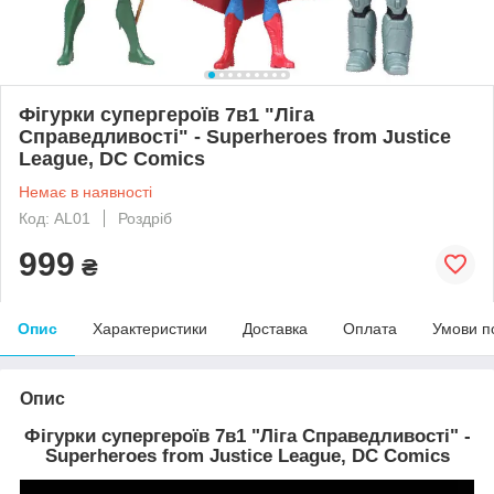
Фігурки супергероїв 7в1 "Ліга
Справедливості" - Superheroes from Justice
League, DC Comics
Немає в наявності
Код: AL01
Роздріб
999
₴
Опис
Характеристики
Доставка
Оплата
Умови п
Опис
Фігурки супергероїв 7в1 "Ліга Справедливості" -
Superheroes from Justice League, DC Comics