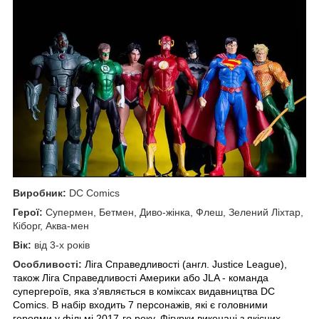
Виробник:
DC Comics
Герої:
Супермен, Бетмен, Диво-жінка, Флеш, Зелений Ліхтар,
Кіборг, Аква-мен
Вік:
від 3-х років
Особливості:
Ліга Справедливості (
англ.
Justice League),
також Ліга Справедливості Америки або JLA - команда
супергероїв
, яка з'являється в коміксах видавництва
DC
Comics
. В набір входить 7 персонажів, які є головними
героями у фільмі 2017-го року.
Фігурки виконані з якісних