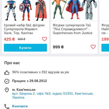
Ігровий набір 6в1 фігурки
Фігурки супергероїв 7в1
Фігу
Супергероїв Марвел:
"Ліга Справедливості" -
Найт
Халк, Тор, Капітан
Superheroes from Justice
см -
Америка, Росомаха,
League, DC Comics
425
199
₴
600 ₴
Бетмен, Людина-павук 15
см
999
₴
Купити
Про нас
96% позитивних з 392 відгуків за рік
Працює з 29.08.2012
м. Кам'янське
вул. Широка 2, офіс №3, індекс 51931, Кам'янське,
Україна
Контакти