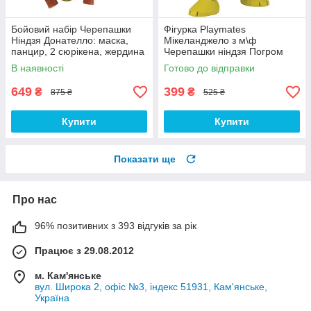
Бойовий набір Черепашки
Фігурка Playmates
Ніндзя Донателло: маска,
Мікеланджело з м\ф
панцир, 2 сюрікена, жердина
Черепашки ніндзя Погром
Бо
мутантів, 12 см - TMNT,
В наявності
Готово до відправки
Nickelodeon
649
399
₴
₴
875 ₴
525 ₴
Купити
Купити
Показати ще
Про нас
96% позитивних з 393 відгуків за рік
Працює з 29.08.2012
м. Кам'янське
вул. Широка 2, офіс №3, індекс 51931, Кам'янське,
Україна