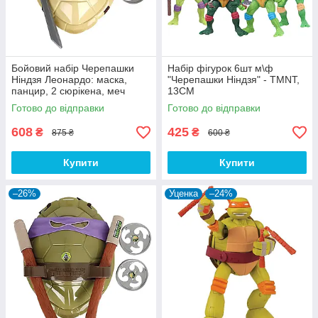
Бойовий набір Черепашки
Набір фігурок 6шт м\ф
Ніндзя Леонардо: маска,
"Черепашки Ніндзя" - TMNT,
панцир, 2 сюрікена, меч
13CM
Готово до відправки
Готово до відправки
608
425
₴
₴
875 ₴
600 ₴
Купити
Купити
–26%
Уценка
–24%