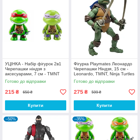
УЦІНКА - Набір фігурок 2в1
Фігурка Playmates Леонардо
Черепашки ніндзя з
Черепашки Ніндзя, 15 см -
аксесуарами, 7 см - TMNT
Leonardo, TMNT, Ninja Turtles
Готово до відправки
Готово до відправки
215
275
₴
₴
650 ₴
599 ₴
Купити
Купити
–50%
–35%