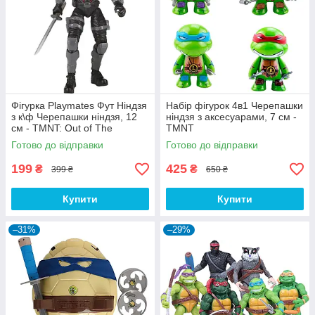
Фігурка Playmates Фут Ніндзя
Набір фігурок 4в1 Черепашки
з к\ф Черепашки ніндзя, 12
ніндзя з аксесуарами, 7 см -
см - TMNT: Out of The
TMNT
Shadows
Готово до відправки
Готово до відправки
199
425
₴
₴
399 ₴
650 ₴
Купити
Купити
–31%
–29%