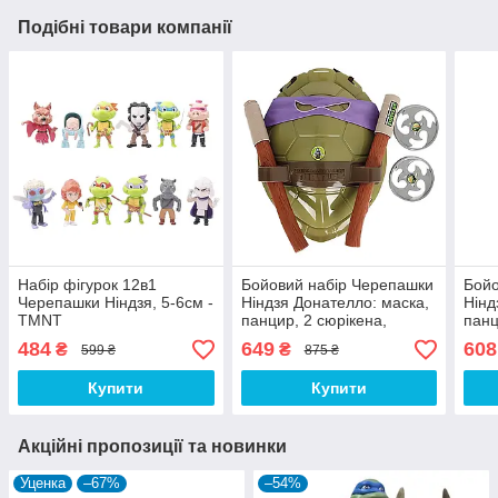
Подібні товари компанії
Набір фігурок 12в1
Бойовий набір Черепашки
Бойо
Черепашки Ніндзя, 5-6см -
Ніндзя Донателло: маска,
Нінд
TMNT
панцир, 2 сюрікена,
панц
жердина Бо
484
649
608
₴
₴
599 ₴
875 ₴
Купити
Купити
Акційні пропозиції та новинки
Уценка
–67%
–54%