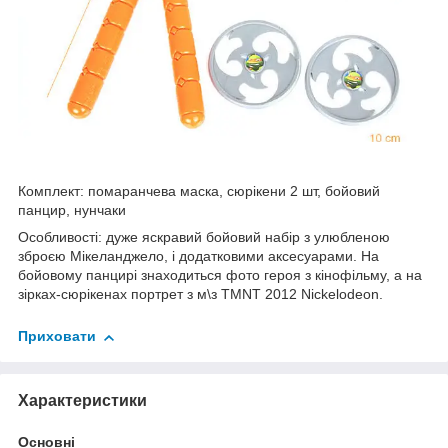
Комплект: помаранчева маска, сюрікени 2 шт, бойовий
панцир, нунчаки
Особливості: дуже яскравий бойовий набір з улюбленою
зброєю Мікеланджело, і додатковими аксесуарами. На
бойовому панцирі знаходиться фото героя з кінофільму, а на
зірках-сюрікенах портрет з м\з TMNT 2012 Nickelodeon.
Приховати
Характеристики
Основні