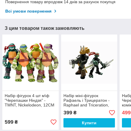
Повернення товару впродовж 14 днів за рахунок покупця
Всі умови повернення
З цим товаром також замовляють
Набір фігурок 4 шт м\ф
Набір міні-фігурок
Набі
"Черепашки Ніндзя" -
Рафаель і Трицератон -
Чере
TMNT, Nickelodeon, 12CM
Raphael and Triceration,
комі
4Kids, Playmates
13с
399
499
₴
599
₴
Купити