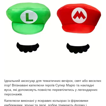
Ідеальний аксесуар для тематичних вечірок, свят або веселих
ігор! Впізнавані капелюхи героїв Супер Маріо та накладні
вуса, які допоможуть повністю перевтілитись у легендарних
персонажів.
Капелюхи виконані у яскравих кольорах із фірмовими
емблемами, зручні та легкі, добре тримають форму і