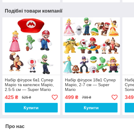
Подібні товари компанії
Набір фігурок 6в1 Супер
Набір фігурок 18в1 Супер
Набі
Маріо та капелюх Маріо,
Маріо, 2-7 см — Super
Супе
2.5-5 см — Super Mario
Mario
Soni
425
499
349
₴
₴
525 ₴
799 ₴
Купити
Купити
Про нас