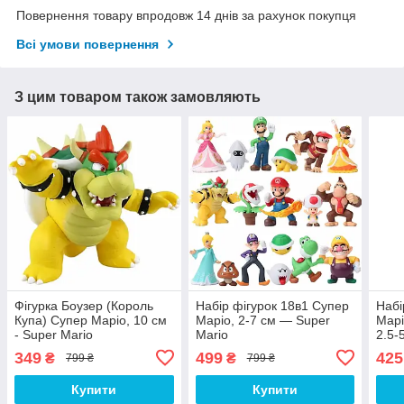
Повернення товару впродовж 14 днів за рахунок покупця
Всі умови повернення
З цим товаром також замовляють
Фігурка Боузер (Король
Набір фігурок 18в1 Супер
Набі
Купа) Супер Маріо, 10 см
Маріо, 2-7 см — Super
Марі
- Super Mario
Mario
2.5-
349
499
425
₴
₴
799 ₴
799 ₴
Купити
Купити