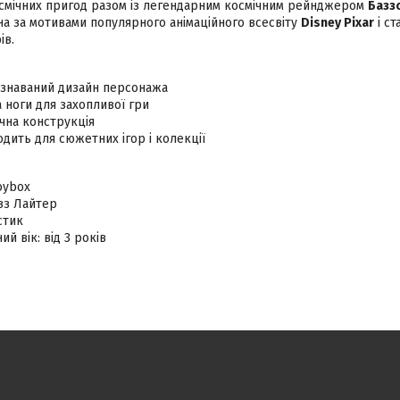
осмічних пригод разом із легендарним космічним рейнджером
Базз
на за мотивами популярного анімаційного всесвіту
Disney Pixar
і ст
ів.
ізнаваний дизайн персонажа
а ноги для захопливої гри
чна конструкція
одить для сюжетних ігор і колекції
Toybox
зз Лайтер
стик
й вік: від 3 років