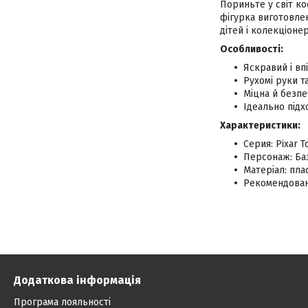
Пориньте у світ к
фігурка виготовле
дітей і колекціонер
Особливості:
Яскравий і вп
Рухомі руки т
Міцна й безпе
Ідеально підх
Характеристики:
Серия: Pixar 
Персонаж: Ба
Матеріал: пла
Рекомендовани
Додаткова інформація
Програма лояльності