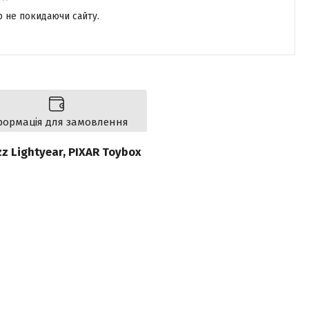
р не покидаючи сайту.
формація для замовлення
zz Lightyear, PIXAR Toybox