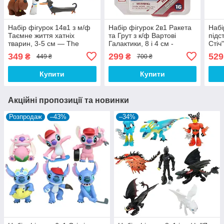
Набір фігурок 14в1 з м/ф
Набір фігурок 2в1 Ракета
Набі
Таємне життя хатніх
та Грут з к/ф Вартові
підс
тварин, 3-5 см — The
Галактики, 8 і 4 см -
Стіч
Secret Life of Pets
Disney, Marvel, Toybox,
349
299
529
₴
₴
449 ₴
700 ₴
Rocket, Groot
Купити
Купити
Акційні пропозиції та новинки
Розпродаж
–43%
–34%