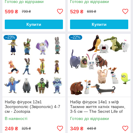
Готово до відправки
Готово до відправки
599
529
₴
₴
799 ₴
699 ₴
Купити
Купити
–23%
–22%
Набір фігурок 12в1
Набір фігурок 14в1 з м/ф
Зоотрополіс (Звірополіс) 4-7
Таємне життя хатніх тварин,
см - Zootopia
3-5 см — The Secret Life of
Pets
В наявності
Готово до відправки
249
349
₴
₴
325 ₴
449 ₴