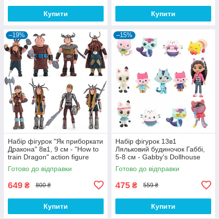
Купити
Купити
–19%
–15%
Набір фігурок "Як приборкати
Набір фігурок 13в1
Дракона" 8в1, 9 см - "How to
Ляльковий будиночок Габбі,
train Dragon" action figure
5-8 см - Gabby's Dollhouse
Готово до відправки
Готово до відправки
649
475
₴
₴
800 ₴
559 ₴
Купити
Купити