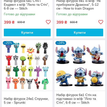
Набір фігурок 6в1 Стіч і
Набір фігурок 8в1 із м/ф "Як
Енджел з м/ф "Лило та Стіч",
приборкати Дракона", 5-12
6-8 см — Stitch
см - How to train Dragon
Готово до відправки
Готово до відправки
399
399
₴
₴
699 ₴
600 ₴
Купити
Купити
–25%
–24%
Набір фігурок 6в1 Стіч на
Набір фігурок 24в1 Спрунки,
підставках із м/ф "Ліло та
5 см - Sprunki
Стіч", 6-8 см — Stitch