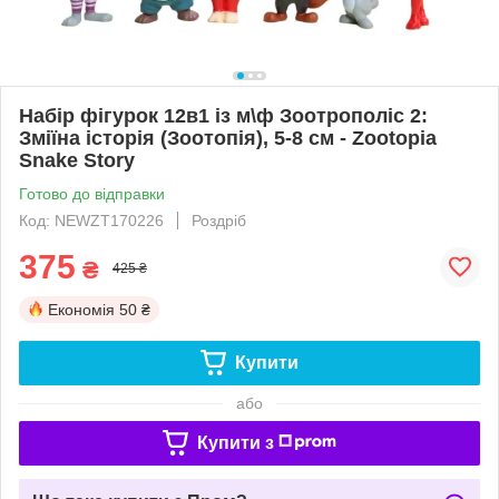
Набір фігурок 12в1 із м\ф Зоотрополіс 2:
Зміїна історія (Зоотопія), 5-8 см - Zootopia
Snake Story
Готово до відправки
Код: NEWZT170226
Роздріб
375
₴
425 ₴
Економія
50 ₴
Купити
або
Купити з