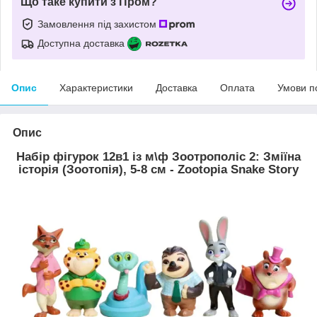
Що таке купити з Пром?
Замовлення під захистом
Доступна доставка
Опис
Характеристики
Доставка
Оплата
Умови п
Опис
Набір фігурок 12в1 із м\ф Зоотрополіс 2: Зміїна
історія (Зоотопія), 5-8 см - Zootopia Snake Story