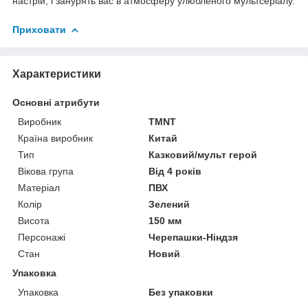
настрій, і занурять вас в атмосферу улюбленого мультсеріалу.
Приховати
Характеристики
Основні атрибути
Виробник
TMNT
Країна виробник
Китай
Тип
Казковий/мульт герой
Вікова група
Від 4 років
Матеріал
ПВХ
Колір
Зелений
Висота
150 мм
Персонажі
Черепашки-Ніндзя
Стан
Новий
Упаковка
Упаковка
Без упаковки