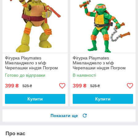
Фігурка Playmates
Фігурка Playmates
Мікеланджело з м\ф
Мікеланджело з м\ф
Черепашки ніндзя Погром
Черепашки ніндзя Погром
мутантів, 12 см - TMNT,
мутантів, 12 см - TMNT,
Готово до відправки
В наявності
Nickelodeon
Nickelodeon
399
399
₴
₴
525 ₴
525 ₴
Купити
Купити
Показати ще
Про нас