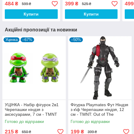
мутантів, 12 см - TMNT,
13с
484
399
499
₴
₴
599 ₴
525 ₴
Nickelodeon
Купити
Купити
Акційні пропозиції та новинки
Уценка
–67%
–50%
УЦІНКА - Набір фігурок 2в1
Фігурка Playmates Фут Ніндзя
Черепашки ніндзя з
з к\ф Черепашки ніндзя, 12
аксесуарами, 7 см - TMNT
см - TMNT: Out of The
Shadows
Готово до відправки
Готово до відправки
215
199
₴
₴
650 ₴
399 ₴