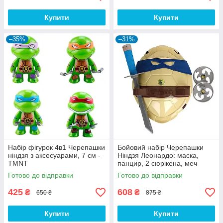
Купити
Купити
–35%
–31%
Набір фігурок 4в1 Черепашки
Бойовий набір Черепашки
ніндзя з аксесуарами, 7 см -
Ніндзя Леонардо: маска,
TMNT
панцир, 2 сюрікена, меч
Готово до відправки
Готово до відправки
425
608
₴
₴
650 ₴
875 ₴
Купити
Купити