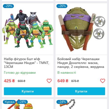
–29%
–26%
Набір фігурок 6шт м\ф
Бойовий набір Черепашки
"Черепашки Ніндзя" - TMNT,
Ніндзя Донателло: маска,
13CM
панцир, 2 сюрікена, жердина
Бо
Готово до відправки
В наявності
425
649
₴
₴
600 ₴
875 ₴
Купити
Купити
Уценка
–24%
–24%