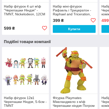
Набір фігурок 4 шт м\ф
Набір міні-фігурок
Набі
"Черепашки Ніндзя" -
Рафаель і Трицератон -
Чере
TMNT, Nickelodeon, 12CM
Raphael and Triceration,
комі
4Kids, Playmates
13с
399
499
₴
599
₴
Купити
Подібні товари компанії
Набір фігурок 12в1
Фігурка Playmates
Набі
Черепашки Ніндзя, 5-6см -
Мікеланджело з м\ф
Чере
TMNT
Черепашки ніндзя Погром
комі