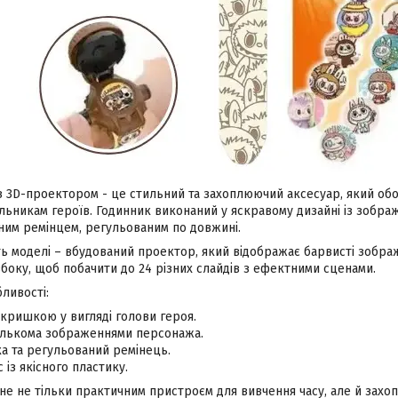
з 3D-проектором - це стильний та захоплюючий аксесуар, який об
ьникам героїв. Годинник виконаний у яскравому дизайні із зобр
ним ремінцем, регульованим по довжині.
ть моделі – вбудований проектор, який відображає барвисті зобра
боку, щоб побачити до 24 різних слайдів з ефектними сценами.
ливості:
кришкою у вигляді голови героя.
ількома зображеннями персонажа.
ка та регульований ремінець.
 із якісного пластику.
ане не тільки практичним пристроєм для вивчення часу, але й зах