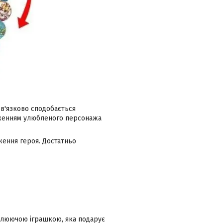
ов'язково сподобається
аженням улюбленого персонажа
ження героя. Достатньо
оплюючою іграшкою, яка подарує