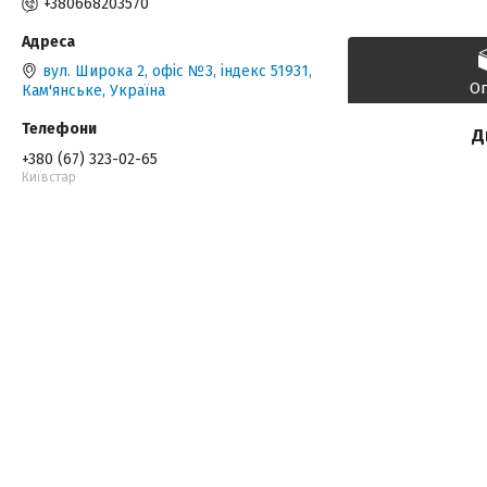
+380668203570
вул. Широка 2, офіс №3, індекс 51931,
О
Кам'янське, Україна
Д
+380 (67) 323-02-65
Київстар