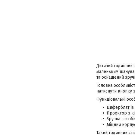
Дитячий годинник 
маленьким шанувал
та оснащений зруч
Головна особливіс
натиснути кнопку з
Функціональні особ
Циферблат із 
Проектор з к
Зручна застіб
Міцний корпус
Такий годинник ст