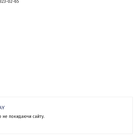
 323-02-65
р не покидаючи сайту.