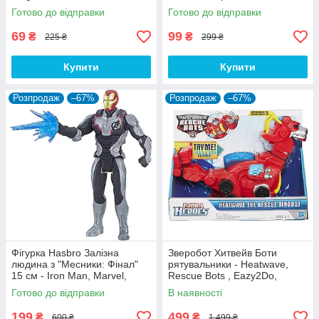
Dorbz
Hasbro
Готово до відправки
Готово до відправки
69
99
₴
₴
225 ₴
299 ₴
Купити
Купити
Розпродаж
–67%
Розпродаж
–67%
Фігурка Hasbro Залізна
Зверобот Хитвейв Боти
людина з "Месники: Фінал"
рятувальники - Heatwave,
15 см - Iron Man, Marvel,
Rescue Bots , Eazy2Do,
Avengers: Endgame
Hasbro
Готово до відправки
В наявності
199
499
₴
₴
600 ₴
1 499 ₴