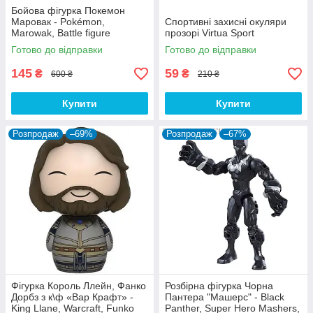
Бойова фігурка Покемон
Маровак - Pokémon,
Спортивні захисні окуляри
Marowak, Battle figure
прозорі Virtua Sport
Готово до відправки
Готово до відправки
145
59
₴
₴
600 ₴
210 ₴
Купити
Купити
Розпродаж
–69%
Розпродаж
–67%
Фігурка Король Ллейн, Фанко
Розбірна фігурка Чорна
Дорбз з к\ф «Вар Крафт» -
Пантера "Машерс" - Black
King Llane, Warcraft, Funko
Panther, Super Hero Mashers,