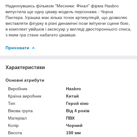
Надихнувшись фільмом "Месники: Фінал" фірма Hasbro
випустила ще одну цікаву модель персонажа - Чорна
Пантера. Іграшка має кілька точок артикуляцій, що дозволяє
виставляти фігурку в різні динамічні пози імітуючи сцени бою,
в комплект увійшов і аксесуар у вигляді двостороннього списа,
з яким гра стане набагато цікавіше.
Приховати
Характеристики
Основні атрибути
Виробник
Hasbro
Країна виробник
Китай
Тип
Герой кіно
Вікова група
Від 4 років
Матеріал
ПВХ
Колір
Чорний
Висота
150 мм