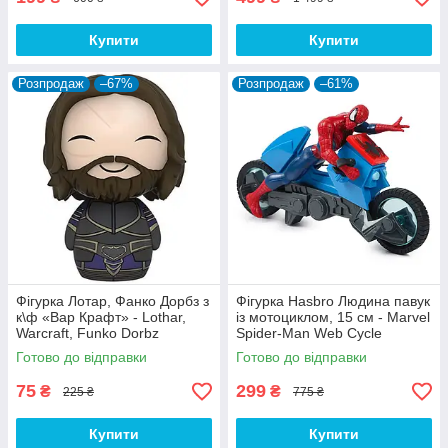
Купити
Купити
Розпродаж
–67%
Розпродаж
–61%
Фігурка Лотар, Фанко Дорбз з
Фігурка Hasbro Людина павук
к\ф «Вар Крафт» - Lothar,
із мотоциклом, 15 см - Marvel
Warcraft, Funko Dorbz
Spider-Man Web Cycle
Готово до відправки
Готово до відправки
75
299
₴
₴
225 ₴
775 ₴
Купити
Купити