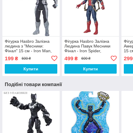
Фігурка Hasbro Залізна
Фігурка Hasbro Залізна
Фігу
людина з "Месники:
Людина Павук Месники
Амер
Фінал" 15 см - Iron Man,
Фінал - Iron Spider,
15 с
Marvel, Avengers:
Avengers, Endgame
Aven
199
499
299
₴
₴
600 ₴
600 ₴
Endgame
Купити
Купити
Подібні товари компанії