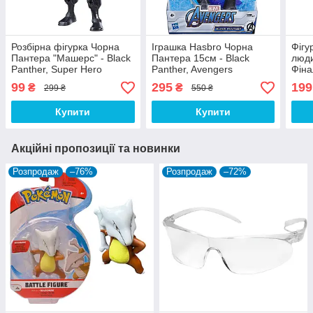
Розбірна фігурка Чорна
Іграшка Hasbro Чорна
Фігу
Пантера "Машерс" - Black
Пантера 15см - Black
люди
Panther, Super Hero
Panther, Avengers
Фіна
Mashers, Hasbro
Marv
99
295
199
₴
₴
299 ₴
550 ₴
End
Купити
Купити
Акційні пропозиції та новинки
Розпродаж
–76%
Розпродаж
–72%