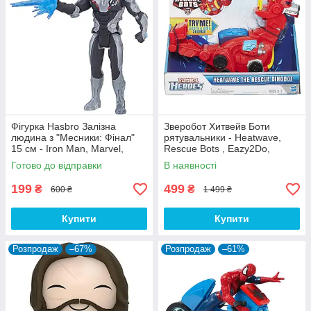
Фігурка Hasbro Залізна
Зверобот Хитвейв Боти
людина з "Месники: Фінал"
рятувальники - Heatwave,
15 см - Iron Man, Marvel,
Rescue Bots , Eazy2Do,
Avengers: Endgame
Hasbro
Готово до відправки
В наявності
199
499
₴
₴
600 ₴
1 499 ₴
Купити
Купити
Розпродаж
–67%
Розпродаж
–61%