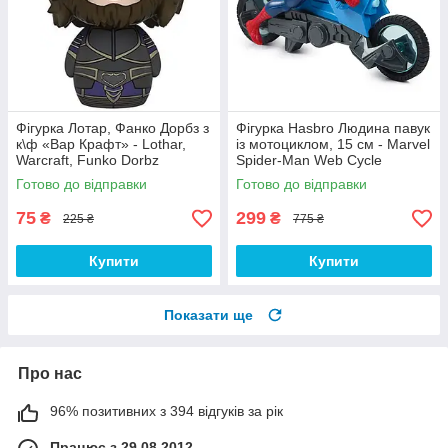
Фігурка Лотар, Фанко Дорбз з
Фігурка Hasbro Людина павук
к\ф «Вар Крафт» - Lothar,
із мотоциклом, 15 см - Marvel
Warcraft, Funko Dorbz
Spider-Man Web Cycle
Готово до відправки
Готово до відправки
75
299
₴
₴
225 ₴
775 ₴
Купити
Купити
Показати ще
Про нас
96% позитивних з 394 відгуків за рік
Працює з 29.08.2012