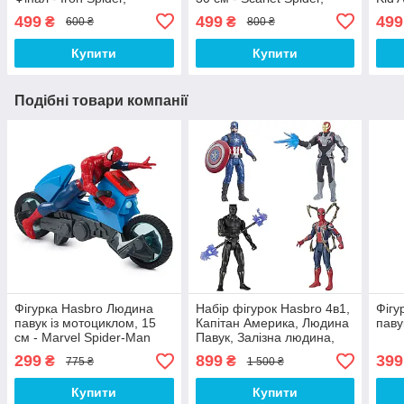
Avengers, Endgame
Marvel, Titan Hero Series
Hero
499
499
499
₴
₴
600 ₴
800 ₴
Купити
Купити
Подібні товари компанії
Фігурка Hasbro Людина
Набір фігурок Hasbro 4в1,
Фігу
павук із мотоциклом, 15
Капітан Америка, Людина
паву
см - Marvel Spider-Man
Павук, Залізна людина,
Web Cycle
Чорна Пантера, 15 см -
299
899
399
₴
₴
775 ₴
1 500 ₴
Avengers
Купити
Купити