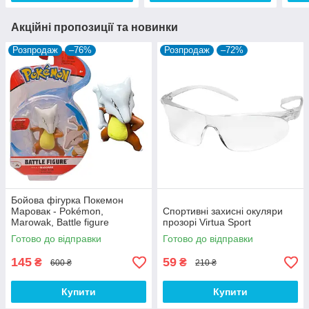
Акційні пропозиції та новинки
Розпродаж
–76%
Розпродаж
–72%
Бойова фігурка Покемон
Маровак - Pokémon,
Спортивні захисні окуляри
Marowak, Battle figure
прозорі Virtua Sport
Готово до відправки
Готово до відправки
145
59
₴
₴
600 ₴
210 ₴
Купити
Купити