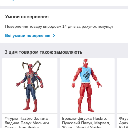
Умови повернення
Повернення товару впродовж 14 днів за рахунок покупця
Всі умови повернення
З цим товаром також замовляють
Фігурка Hasbro Залізна
Іграшка-фігурка Hasbro,
Фігу
Людина Павук Месники
Пунсовий Павук, Марвел,
Арах
Фінал - Iron Spider,
30 см - Scarlet Spider,
Kid 