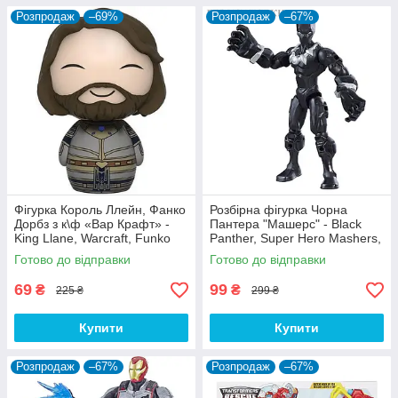
Розпродаж
–69%
Розпродаж
–67%
Фігурка Король Ллейн, Фанко
Розбірна фігурка Чорна
Дорбз з к\ф «Вар Крафт» -
Пантера "Машерс" - Black
King Llane, Warcraft, Funko
Panther, Super Hero Mashers,
Dorbz
Hasbro
Готово до відправки
Готово до відправки
69
99
₴
₴
225 ₴
299 ₴
Купити
Купити
Розпродаж
–67%
Розпродаж
–67%