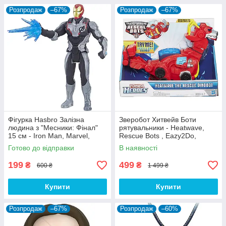
Розпродаж
–67%
Розпродаж
–67%
Фігурка Hasbro Залізна
Зверобот Хитвейв Боти
людина з "Месники: Фінал"
рятувальники - Heatwave,
15 см - Iron Man, Marvel,
Rescue Bots , Eazy2Do,
Avengers: Endgame
Hasbro
Готово до відправки
В наявності
199
499
₴
₴
600 ₴
1 499 ₴
Купити
Купити
Розпродаж
–67%
Розпродаж
–60%