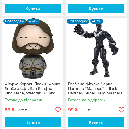
Купити
Купити
Розпродаж
–69%
Розпродаж
–67%
Фігурка Король Ллейн, Фанко
Розбірна фігурка Чорна
Дорбз з к\ф «Вар Крафт» -
Пантера "Машерс" - Black
King Llane, Warcraft, Funko
Panther, Super Hero Mashers,
Dorbz
Hasbro
Готово до відправки
Готово до відправки
69
99
₴
₴
225 ₴
299 ₴
Купити
Купити