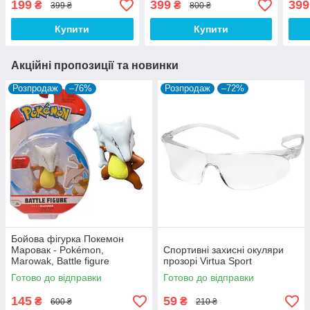
199
399
399
₴
₴
399 ₴
800 ₴
Купити
Купити
Акційні пропозиції та новинки
Розпродаж
–76%
Розпродаж
–72%
Бойова фігурка Покемон
Маровак - Pokémon,
Спортивні захисні окуляри
Marowak, Battle figure
прозорі Virtua Sport
Готово до відправки
Готово до відправки
145
59
₴
₴
600 ₴
210 ₴