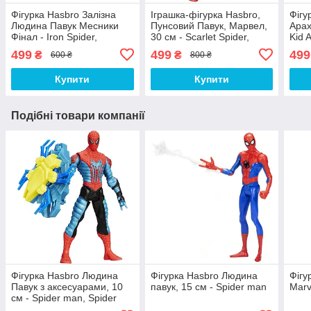
Фігурка Hasbro Залізна
Іграшка-фігурка Hasbro,
Фігу
Людина Павук Месники
Пунсовий Павук, Марвел,
Арах
Фінал - Iron Spider,
30 см - Scarlet Spider,
Kid 
Avengers, Endgame
Marvel, Titan Hero Series
Hero
499
499
499
₴
₴
600 ₴
800 ₴
Купити
Купити
Подібні товари компанії
Фігурка Hasbro Людина
Фігурка Hasbro Людина
Фігу
Павук з аксесуарами, 10
павук, 15 см - Spider man
Marv
см - Spider man, Spider
Strike