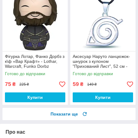
Фігурка Лотар, Фанко Дорбз з
Аксесуар Наруто ланцюжок-
к\ф «Вар Крафт» - Lothar,
шнурок з кулоном
Warcraft, Funko Dorbz
"Прихований Лист", 52 см -
Naruto Necklace
Готово до відправки
Готово до відправки
75
59
₴
₴
225 ₴
149 ₴
Купити
Купити
Показати ще
Про нас