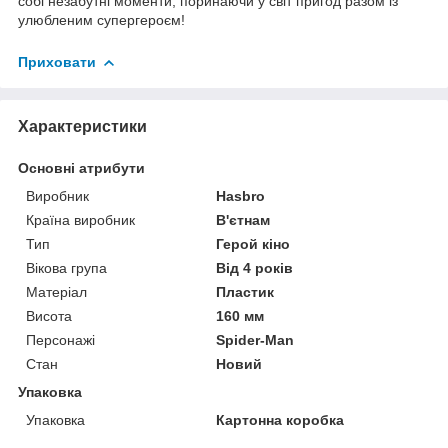
собі незабутні моменти, поринаючи у світ пригод разом із
улюбленим супергероєм!
Приховати
Характеристики
Основні атрибути
Виробник
Hasbro
Країна виробник
В'єтнам
Тип
Герой кіно
Вікова група
Від 4 років
Матеріал
Пластик
Висота
160 мм
Персонажі
Spider-Man
Стан
Новий
Упаковка
Упаковка
Картонна коробка