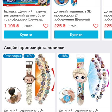
Іграшка Щенячий патруль
Дитячий годинник з 3D
Дитя
рятувальний автомобіль-
проектором 24
прое
трансформер Кремеза,
зображення Щенячий
зоб
Spin Master, Paw Patrol,
патруль Маршал - Paw
патр
1 199
225
225
₴
₴
1 300 ₴
275 ₴
Aqua Pups
Patrol
Купити
Купити
Акційні пропозиції та новинки
Розпродаж
–40%
–18%
Дитячий годинник із 3D-
Дитячий годинник із 3D-