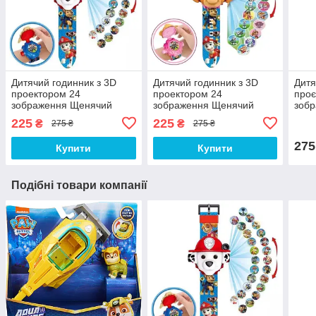
Дитячий годинник з 3D
Дитячий годинник з 3D
Дитя
проектором 24
проектором 24
проє
зображення Щенячий
зображення Щенячий
зоб
патруль Маршал - Paw
патруль Скай - Paw Patrol
Люди
225
225
₴
₴
275 ₴
275 ₴
Patrol
Spid
275
Купити
Купити
Подібні товари компанії