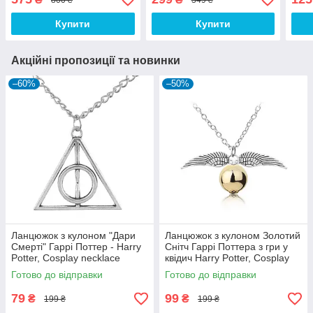
Set3
Купити
Купити
Акційні пропозиції та новинки
–60%
–50%
Ланцюжок з кулоном "Дари
Ланцюжок з кулоном Золотий
Смерті" Гаррі Поттер - Harry
Снітч Гаррі Поттера з гри у
Potter, Cosplay necklace
квідич Harry Potter, Cosplay
necklace
Готово до відправки
Готово до відправки
79
99
₴
₴
199 ₴
199 ₴