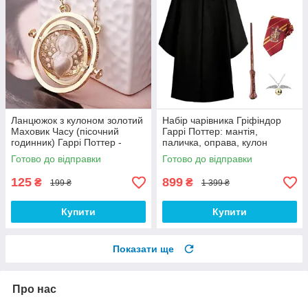
Ланцюжок з кулоном золотий
Набір чарівника Гріфіндор
Маховик Часу (пісочний
Гаррі Поттер: мантія,
годинник) Гаррі Поттер -
паличка, оправа, кулон
Harry Potter, Cosplay necklace
Золотий Снітч і краватка
Готово до відправки
Готово до відправки
125
899
₴
₴
199 ₴
1 399 ₴
Купити
Купити
Показати ще
Про нас