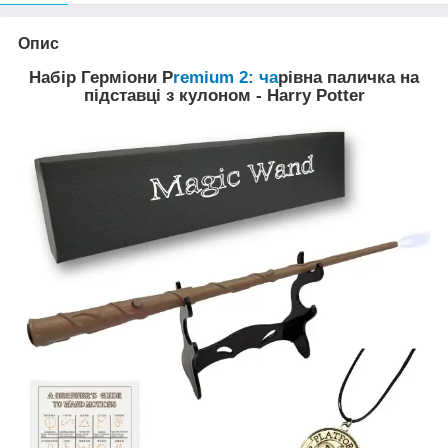
Опис
Набір Герміони P
remium 2: ча
рівна паличка на
підставці з кулоном - Harry Potter