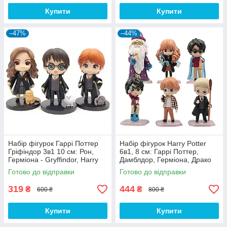
Купити
Купити
–47%
–44%
Набір фігурок Гаррі Поттер
Набір фігурок Harry Potter
Гріфіндор 3в1 10 см: Рон,
6в1, 8 см: Гаррі Поттер,
Герміона - Gryffindor, Harry
Дамблдор, Герміона, Драко
Potter, Ron, Hermione
Малфой, Рон Візлі
Готово до відправки
Готово до відправки
319
444
₴
₴
600 ₴
800 ₴
Купити
Купити