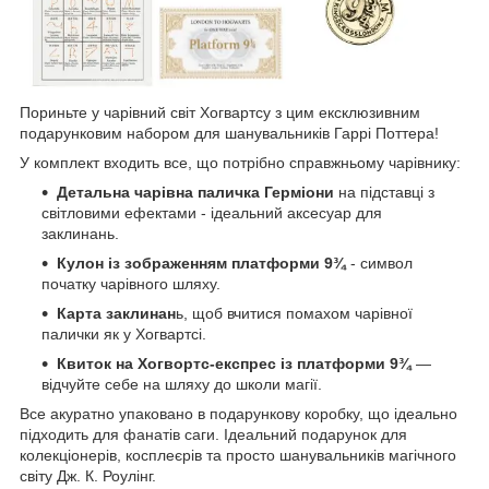
Пориньте у чарівний світ Хогвартсу з цим ексклюзивним
подарунковим набором для шанувальників Гаррі Поттера!
У комплект входить все, що потрібно справжньому чарівнику:
Детальна чарівна паличка Герміони
на підставці з
світловими ефектами - ідеальний аксесуар для
заклинань.
Кулон із зображенням платформи 9¾
- символ
початку чарівного шляху.
Карта заклинан
ь, щоб вчитися помахом чарівної
палички як у Хогвартсі.
Квиток на Хогвортс-експрес із платформи 9¾
—
відчуйте себе на шляху до школи магії.
Все акуратно упаковано в подарункову коробку, що ідеально
підходить для фанатів саги. Ідеальний подарунок для
колекціонерів, косплеєрів та просто шанувальників магічного
світу Дж. К. Роулінг.