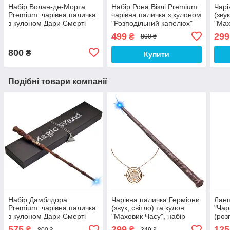
Набір Волан-де-Морта
Набір Рона Візлі Premium:
Чарі
Premium: чарівна паличка
чарівна паличка з кулоном
(зву
з кулоном Дари Смерті
"Розподільний капелюх"
"Мах
Гаррі Поттер - Harry Potter
Гаррі Поттер - Harry Potter
косп
499
299
₴
800 ₴
Set4
Set 6
800
₴
Купити
Подібні товари компанії
Набір Дамблдора
Чарівна паличка Герміони
Ланц
Premium: чарівна паличка
(звук, світло) та кулон
"Чар
з кулоном Дари Смерті
"Маховик Часу", набір
(роз
Гаррі Поттер - Harry Potter
косплей аксесуарів
Потт
575
299
125
₴
₴
800 ₴
349 ₴