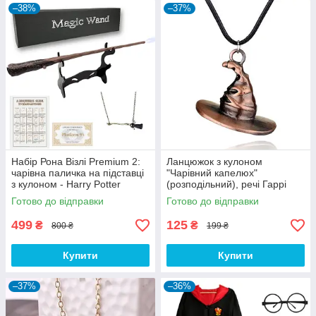
–38%
–37%
Набір Рона Візлі Premium 2:
Ланцюжок з кулоном
чарівна паличка на підставці
"Чарівний капелюх"
з кулоном - Harry Potter
(розподільний), речі Гаррі
Поттера - Harry Potter
Готово до відправки
Готово до відправки
499
125
₴
₴
800 ₴
199 ₴
Купити
Купити
–37%
–36%