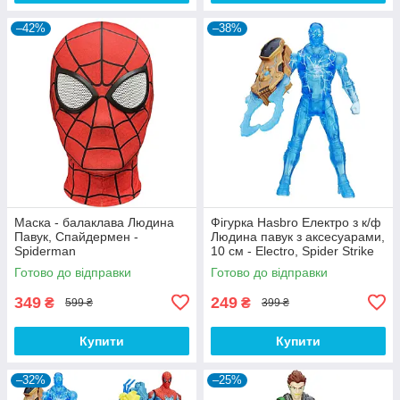
–42%
–38%
Маска - балаклава Людина
Фігурка Hasbro Електро з к/ф
Павук, Спайдермен -
Людина павук з аксесуарами,
Spiderman
10 см - Electro, Spider Strike
Готово до відправки
Готово до відправки
349
249
₴
₴
599 ₴
399 ₴
Купити
Купити
–32%
–25%