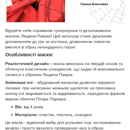
Відчуйте себе справжнім супергероєм із деталізованою
маскою Людини-Павука! Цей аксесуар стане ідеальним
доповненням до гри чи костюма, дозволяючи повністю
вжитися в образ легендарного героя.
Особливості маски:
Реалістичний дизайн
– маска виконана на твердій основі та
обтягнута еластичним спандексом, що надає їй максимальної
схожості з образом Людини-Павука.
Анімовані очі
– вбудований механізм дозволяє керувати
лінзами: при натисканні нижньою щелепою на приховану
кнопку очі закриваються та відкриваються, передаючи фірмові
вирази обличчя Пітера Паркера.
Вік:
від 4 років
Матеріали:
пластик, текстиль, спандекс
Ця маска - відмінний вибір для рольових ігор, костюмованих
вечірок і просто веселого проведення часу в образі