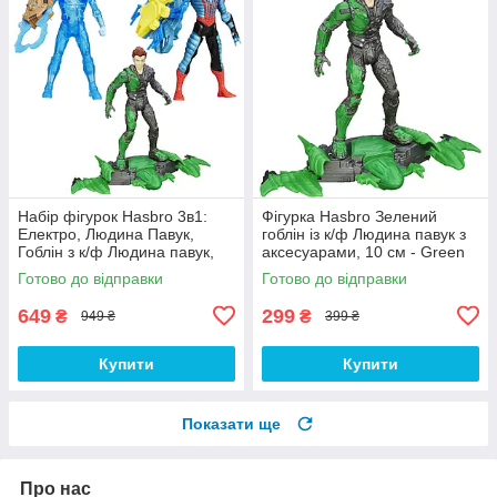
Набір фігурок Hasbro 3в1:
Фігурка Hasbro Зелений
Електро, Людина Павук,
гоблін із к/ф Людина павук з
Гоблін з к/ф Людина павук,
аксесуарами, 10 см - Green
10 см - Spider Strike
Goblin, Spider Strike
Готово до відправки
Готово до відправки
649
299
₴
₴
949 ₴
399 ₴
Купити
Купити
Показати ще
Про нас