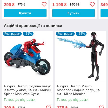
Web Cycle
пульті - Spiderman
299
1 199
349
₴
₴
775 ₴
1 599 ₴
Купити
Купити
Акційні пропозиції та новинки
Розпродаж
–61%
Розпродаж
–53%
Фігурка Hasbro Людина павук
Фігурка Hasbro Майлз
із мотоциклом, 15 см - Marvel
Моралес Людина павук, 15
Spider-Man Web Cycle
см - Miles Morales
Готово до відправки
Готово до відправки
299
375
₴
₴
775 ₴
800 ₴