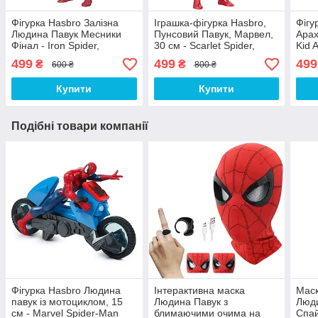
Фігурка Hasbro Залізна
Іграшка-фігурка Hasbro,
Фігу
Людина Павук Месники
Пунсовий Павук, Марвел,
Арах
Фінал - Iron Spider,
30 см - Scarlet Spider,
Kid 
Avengers, Endgame
Marvel, Titan Hero Series
Hero
499
499
499
₴
₴
600 ₴
800 ₴
Купити
Купити
Подібні товари компанії
Фігурка Hasbro Людина
Інтерактивна маска
Маск
павук із мотоциклом, 15
Людина Павук з
Люди
см - Marvel Spider-Man
блимаючими очима на
Спай