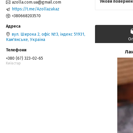
azolla.com.ua@gmail.com
https://t.me/Azollazakaz
+380668203570
вул. Широка 2, офіс №3, індекс 51931,
О
Кам'янське, Україна
Лан
+380 (67) 323-02-65
Київстар