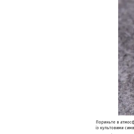
Пориньте в атмосф
із культовими симв