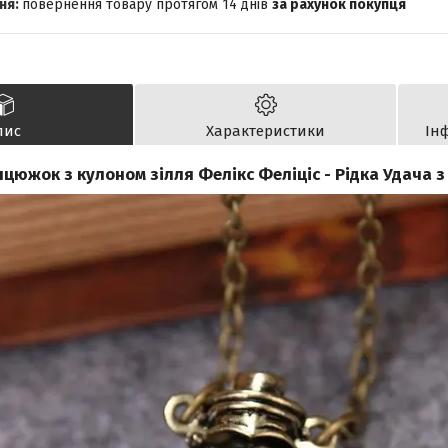
повернення товару протягом 14 днів
за рахунок покупця
пис
Характеристики
Ін
цюжок з кулоном зілля Фелікс Феліціс - Рідка Удача з