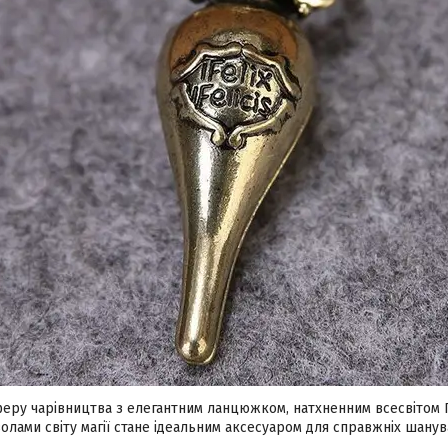
еру чарівництва з елегантним ланцюжком, натхненним всесвітом Г
олами світу магії стане ідеальним аксесуаром для справжніх шанув