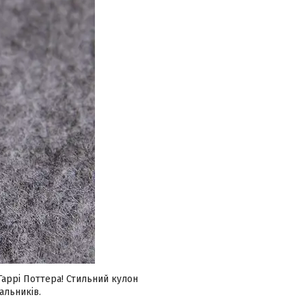
аррі Поттера! Стильний кулон
альників.