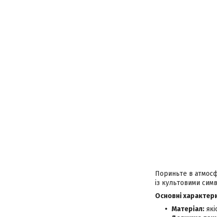
Пориньте в атмосф
із культовими симв
Основні характер
Матеріал:
які