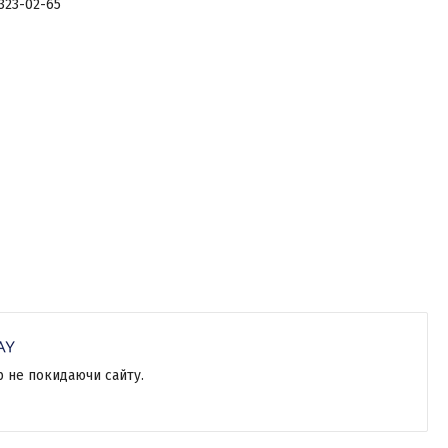
 323-02-65
р не покидаючи сайту.