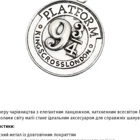
еру чарівництва з елегантним ланцюжком, натхненним всесвітом Г
олами світу магії стане ідеальним аксесуаром для справжніх шанув
истики:
сний метал із довговічним покриттям