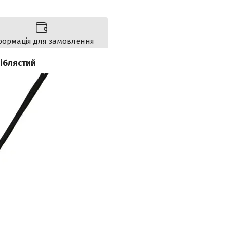
формація для замовлення
іблястий