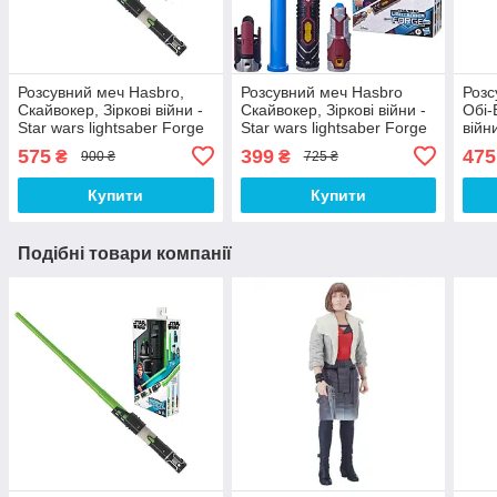
Розсувний меч Hasbro,
Розсувний меч Hasbro
Розс
Скайвокер, Зіркові війни -
Скайвокер, Зіркові війни -
Обі-
Star wars lightsaber Forge
Star wars lightsaber Forge
війн
Luke Skywalker
Anakin Skywalker
Keno
575
399
475
₴
₴
900 ₴
725 ₴
Купити
Купити
Подібні товари компанії