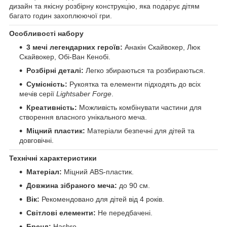
дизайн та якісну розбірну конструкцію, яка подарує дітям
багато годин захоплюючої гри.
Особливості набору
3 мечі легендарних героїв:
Анакін Скайвокер, Люк
Скайвокер, Обі-Ван Кенобі.
Розбірні деталі:
Легко збираються та розбираються.
Сумісність:
Рукоятка та елементи підходять до всіх
мечів серії
Lightsaber Forge
.
Креативність:
Можливість комбінувати частини для
створення власного унікального меча.
Міцний пластик:
Матеріали безпечні для дітей та
довговічні.
Технічні характеристики
Матеріал:
Міцний ABS-пластик.
Довжина зібраного меча:
до 90 см.
Вік:
Рекомендовано для дітей від 4 років.
Світлові елементи:
Не передбачені.
Бренд:
Hasbro.