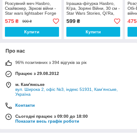
Розсувний меч Hasbro,
Іграшка-фігурка Hasbro,
Розс
Скайвокер, Зіркові війни -
Кі'ра, Зоряні Війни, 30 см -
Обі-
Star wars lightsaber Forge
Star Wars Stories, Qi'Ra,
війн
Luke Skywalker
Titan Hero Series
Keno
575
599
475
₴
₴
900 ₴
Купити
Купити
Про нас
96% позитивних з 394 відгуків за рік
Працює з 29.08.2012
м. Кам'янське
вул. Широка 2, офіс №3, індекс 51931, Кам'янське,
Україна
Контакти
Сьогодні працює з 09:00 до 18:00
Показати весь графік роботи