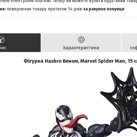
лючені електронні платежі. Тепер ви можете купити будь-який това
повернення товару протягом 14 днів
за рахунок покупця
пис
Характеристики
Ін
Фігурка Hasbro Веном, Marvel Spider Man, 15 