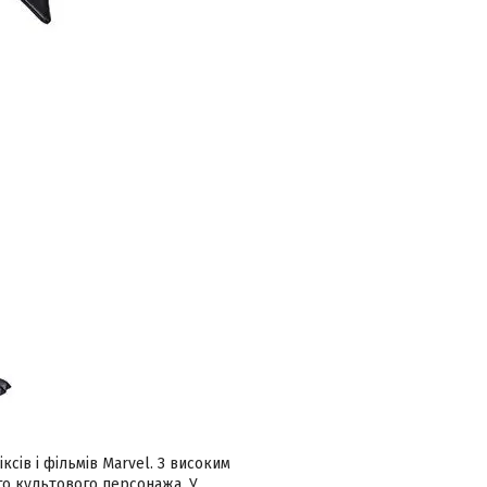
ксів і фільмів Marvel. З високим
го культового персонажа. У