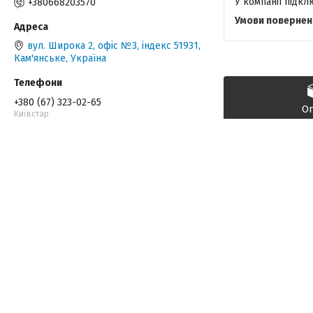
У компанії підк
+380668203570
вул. Широка 2, офіс №3, індекс 51931,
Кам'янське, Україна
+380 (67) 323-02-65
О
Київстар