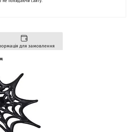
р не покидаючи сайту.
формація для замовлення
см