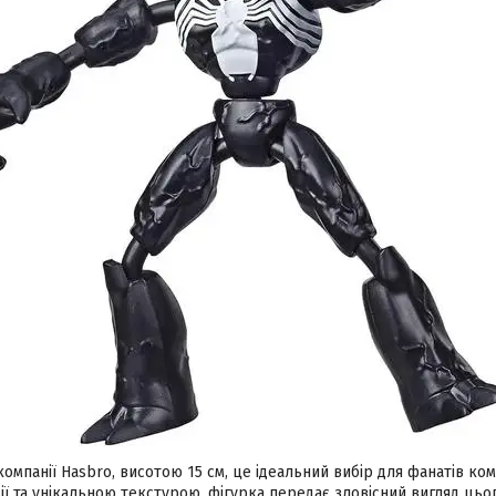
омпанії Hasbro, висотою 15 см, це ідеальний вибір для фанатів комі
ії та унікальною текстурою, фігурка передає зловісний вигляд цьо