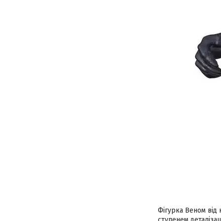
Фігурка Веном від к
ступенем деталізац