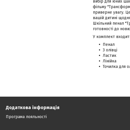
вибір для юних ша
фільму "Трансформ
приверне увагу. Це
вашій дитині щодн
Шкільний пенал "Тр
готовності до нови
У комплект входит
Пенал
3 олівці
Ластик
Лінійка
Точилка для о
Додаткова інформація
Програма лояльності