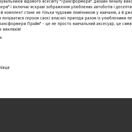
нувальників відомого всесвіту "Трансформери". Дизайн пеналу вик
ери" і включає яскраві зображення улюблених автоботів і десепти
й комплект стане не тільки чудовим помічником у навчанні, а й д
я почуватися героєм своєї власної пригоди разом із улюбленими 
ансформери Прайм" - це не просто навчальний аксесуар, це символ
х викликів!
ь:
лівця