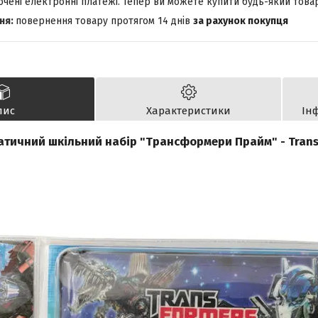
лючені електронні платежі. Тепер ви можете купити будь-який това
повернення товару протягом 14 днів
за рахунок покупця
пис
Характеристики
Ін
атичний шкільний набір "Трансформери Прайм" - Trans