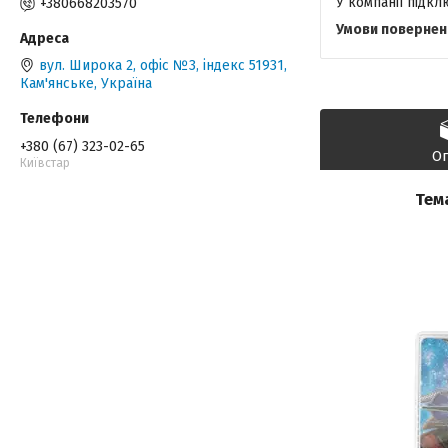
У компанії підк
+380668203570
вул. Широка 2, офіс №3, індекс 51931,
Кам'янське, Україна
+380 (67) 323-02-65
О
Київстар
Тем