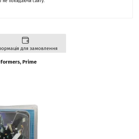
р не покидаючи сайту.
формація для замовлення
formers, Prime