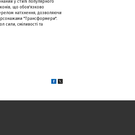
онаний у стилі популярного
конів, що обов'язково
жерелом натхнення, дозволяючи
персонажами "Трансформери".
 сили, сміливості та