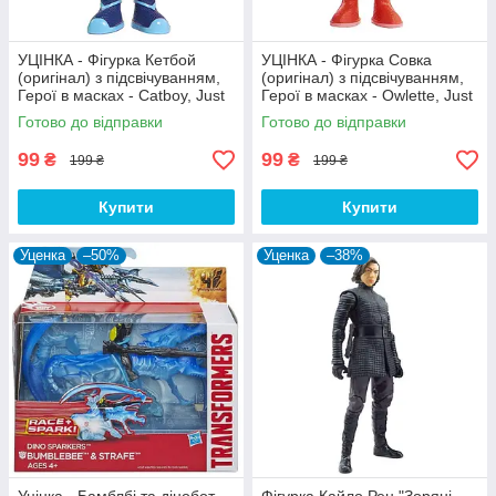
УЦІНКА - Фігурка Кетбой
УЦІНКА - Фігурка Cовка
(оригінал) з підсвічуванням,
(оригінал) з підсвічуванням,
Герої в масках - Catboy, Just
Герої в масках - Owlette, Just
Play
Play
Готово до відправки
Готово до відправки
99
99
₴
₴
199 ₴
199 ₴
Купити
Купити
Уценка
–50%
Уценка
–38%