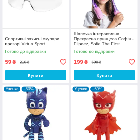
Шапочка інтерактивна
Спортивні захисні окуляри
Прекрасна принцеса Софія -
прозорі Virtua Sport
Flipeez, Sofia The First
Готово до відправки
Готово до відправки
59
199
₴
₴
210 ₴
500 ₴
Купити
Купити
Уценка
–50%
Уценка
–50%