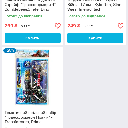
Уцінка - Бамблбі та дінобот
Фігурка Кайло Рен "Зоряні
Стрейф "Трансформери 4" -
Війни" 17 см - Kylo Ren, Star
Bumblebee&Strafe, Dino
Wars, Interachtech
Sparklers, TF4, Hasbro
Готово до відправки
Готово до відправки
299
249
₴
₴
599 ₴
399 ₴
Купити
Купити
–20%
Тематичний шкільний набір
"Трансформери Прайм" -
Transformers, Prime