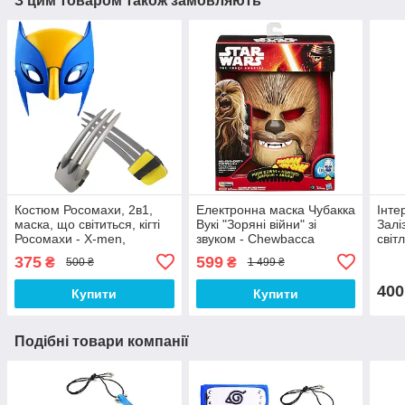
З цим товаром також замовляють
Костюм Росомахи, 2в1,
Електронна маска Чубакка
Інте
маска, що світиться, кігті
Вукі "Зоряні війни" зі
Залі
Росомахи - X-men,
звуком - Chewbacca
світ
Wolverine, set 2
Wookiee, Star Wars,
ефек
375
599
₴
₴
500 ₴
1 499 ₴
Hasbro
400
Купити
Купити
Подібні товари компанії