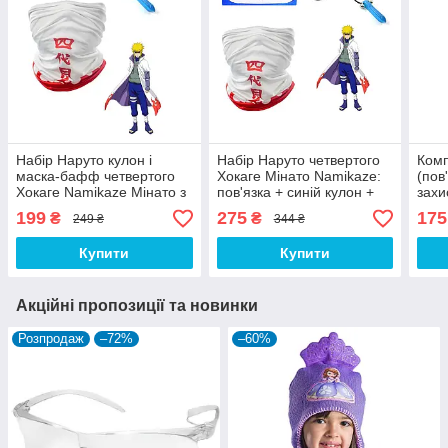
Набір Наруто кулон і
Набір Наруто четвертого
Ком
маска-бафф четвертого
Хокаге Мінато Namikaze:
(пов
Хокаге Namikaze Мінато з
пов'язка + синій кулон +
захи
аніме Naruto
бафф Naruto
окул
199
275
175
₴
₴
249 ₴
344 ₴
Купити
Купити
Акційні пропозиції та новинки
Розпродаж
–72%
–60%