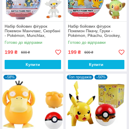
Набір бойових фігурок
Набір бойових фігурок
Покемон Манчлакс, Скорбані
Покемон Пікачу, Груки -
- Pokémon, Munchlax,
Pokémon, Pikachu, Grookey,
Scorbunny, Battle figure pack
Battle figure pack
Готово до відправки
Готово до відправки
199
199
₴
₴
600 ₴
600 ₴
Купити
Купити
–58%
Топ продажів
–50%