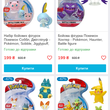
Набір бойових фігурок
Бойова фігурка Покемон
Покемон Соббл, Джіггліпуф -
Хонтер - Pokémon, Haunter,
Pokémon, Sobble, Jigglypuff,
Battle figure
Battle figure pack
Готово до відправки
Готово до відправки
199
199
₴
₴
600 ₴
600 ₴
Купити
Купити
–67%
–67%