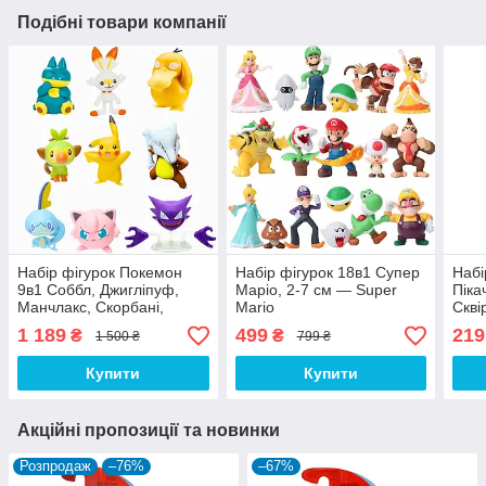
Подібні товари компанії
Набір фігурок Покемон
Набір фігурок 18в1 Супер
Набі
9в1 Соббл, Джигліпуф,
Маріо, 2-7 см — Super
Піка
Манчлакс, Скорбані,
Mario
Скві
Псайдак, Хонтер,
8 шт
1 189
499
219
₴
₴
1 500 ₴
799 ₴
Маровак, Пікачу, Грукі 4-
9см
Купити
Купити
Акційні пропозиції та новинки
Розпродаж
–76%
–67%