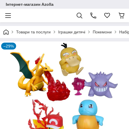
Інтернет-магазин Azolla
Товари та послуги
Іграшки дитячі
Покемони
Набір
–29%