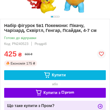
Набір фігурок 5в1 Покемони: Пікачу,
Чарізард, Сквіртл, Генгар, Псайдак, 4-7 см
Готово до відправки
Код: PN240523
Роздріб
425
₴
600 ₴
Економія
175 ₴
Купити
або
Купити з
Що таке купити з Пром?