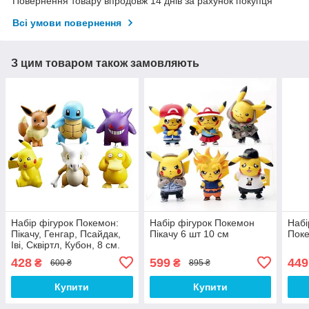
Повернення товару впродовж 14 днів за рахунок покупця
Всі умови повернення
З цим товаром також замовляють
Набір фігурок Покемон:
Набір фігурок Покемон
Набі
Пікачу, Генгар, Псайдак,
Пікачу 6 шт 10 см
Поке
Іві, Сквіртл, Кубон, 8 см.
428
599
449
₴
₴
600 ₴
895 ₴
Купити
Купити