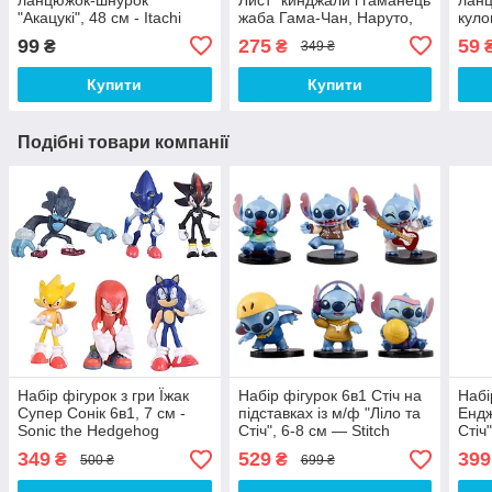
"Акацукі", 48 см - Itachi
жаба Гама-Чан, Наруто,
куло
Uchiha Necklace, Akatsuki
набір косплей аксесуарів -
Лист
99
275
59
₴
₴
349 ₴
Naruto
Neck
Купити
Купити
Подібні товари компанії
Набір фігурок з гри Їжак
Набір фігурок 6в1 Стіч на
Набі
Супер Сонік 6в1, 7 см -
підставках із м/ф "Ліло та
Ендж
Sonic the Hedgehog
Стіч", 6-8 см — Stitch
Стіч
349
529
399
₴
₴
500 ₴
699 ₴