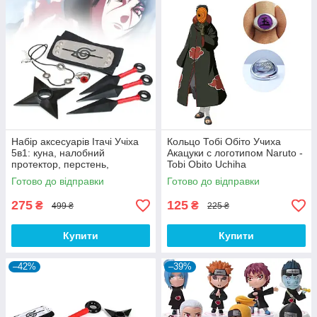
Набір аксесуарів Ітачі Учіха
Кольцо Тобі Обіто Учиха
5в1: куна, налобний
Акацуки с логотипом Naruto -
протектор, перстень,
Tobi Obito Uchiha
ланцюжок, зірка-сюрікени -
Готово до відправки
Готово до відправки
Naruto SET5
275
125
₴
₴
499 ₴
225 ₴
Купити
Купити
–42%
–39%