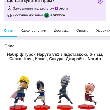
Що таке купити з Пром?
Замовлення під захистом
Доступна доставка
Опис
Характеристики
Доставка
Оплата
Умови п
Опис
Набір фігурок Наруто 8в1 з підставкою, 6-7 см,
Саске, Ітачі, Какші, Сакура, Джирайя - Naruto