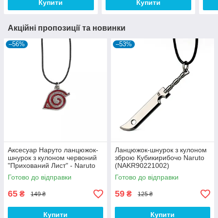
Купити
Купити
Акційні пропозиції та новинки
–56%
–53%
Аксесуар Наруто ланцюжок-
Ланцюжок-шнурок з кулоном
шнурок з кулоном червоний
зброю Кубикирибочо Naruto
"Прихований Лист" - Naruto
(NAKR90221002)
Necklace
Готово до відправки
Готово до відправки
65
59
₴
₴
149 ₴
125 ₴
Купити
Купити