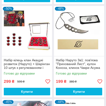
–50%
–48%
Набір кілець клан Акацукі
Набір Наруто 3в1: пов'язка
розвиток (Наруто) + Шарінган
"Прихований Лист", кулон
10 штук з регулюванням і
Коноха, клинок Чакри Асума
ланцюжком
Сарутобі
Готово до відправки
Готово до відправки
299
199
₴
₴
599 ₴
380 ₴
Купити
Купити
–45%
–44%