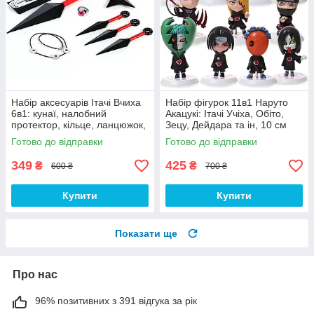
Набір аксесуарів Ітачі Вчиха
Набір фігурок 11в1 Наруто
6в1: кунаї, налобний
Акацукі: Ітачі Учіха, Обіто,
протектор, кільце, ланцюжок,
Зецу, Дейдара та ін, 10 см
зірка-сюрикен — Naruto SET4
Готово до відправки
Готово до відправки
349
425
₴
₴
600 ₴
700 ₴
Купити
Купити
Показати ще
Про нас
96% позитивних з 391 відгука за рік