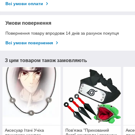
Всі умови оплати
Умови повернення
Повернення товару впродовж 14 днів за рахунок покупця
Всі умови повернення
З цим товаром також замовляють
Аксесуар Ітачі Учіха
Пов'язка "Прихований
Аксе
ланцюжок-шнурок
Лист" кинджали і гаманець
ланц