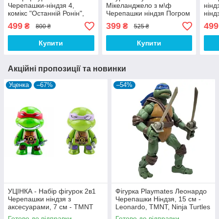
Черепашки-ніндзя 4,
Мікеланджело з м\ф
нінд
комікс "Останній Ронін",
Черепашки ніндзя Погром
нінд
13см - TMNT
мутантів, 12 см - TMNT,
14 с
499
399
499
₴
₴
800 ₴
525 ₴
Nickelodeon
Купити
Купити
Акційні пропозиції та новинки
Уценка
–67%
–54%
УЦІНКА - Набір фігурок 2в1
Фігурка Playmates Леонардо
Черепашки ніндзя з
Черепашки Ніндзя, 15 см -
аксесуарами, 7 см - TMNT
Leonardo, TMNT, Ninja Turtles
Готово до відправки
Готово до відправки