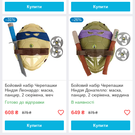
Купити
Купити
–31%
–26%
Бойовий набір Черепашки
Бойовий набір Черепашки
Ніндзя Леонардо: маска,
Ніндзя Донателло: маска,
панцир, 2 сюрікена, меч
панцир, 2 сюрікена, жердина
Бо
Готово до відправки
В наявності
608
649
₴
₴
875 ₴
875 ₴
Купити
Купити