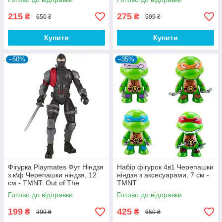
215
275
₴
₴
650 ₴
599 ₴
Купити
Купити
–50%
–35%
Фігурка Playmates Фут Ніндзя
Набір фігурок 4в1 Черепашки
з к\ф Черепашки ніндзя, 12
ніндзя з аксесуарами, 7 см -
см - TMNT: Out of The
TMNT
Shadows
Готово до відправки
Готово до відправки
199
425
₴
₴
399 ₴
650 ₴