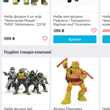
Набір фігурок 4 шт м\ф
Набір міні-фігурок
Набі
"Черепашки Ніндзя" -
Рафаель і Трицератон -
Чере
TMNT, Nickelodeon, 12CM
Raphael and Triceration,
комі
4Kids, Playmates
13с
399
499
₴
599
₴
Купити
Подібні товари компанії
Набір фігурок 4в1
Фігурка Playmates
Набі