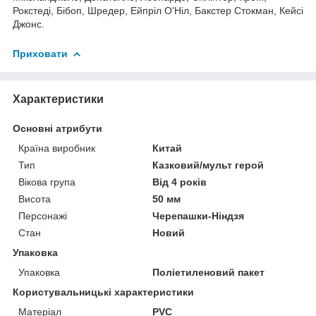
Рокстеді, Бібоп, Шредер, Ейпріл О'Ніл, Бакстер Стокман, Кейсі
Джонс.
Приховати
Характеристики
Основні атрибути
Країна виробник
Китай
Тип
Казковий/мульт герой
Вікова група
Від 4 років
Висота
50 мм
Персонажі
Черепашки-Ніндзя
Стан
Новий
Упаковка
Упаковка
Поліетиленовий пакет
Користувальницькі характеристики
Матеріал
PVC