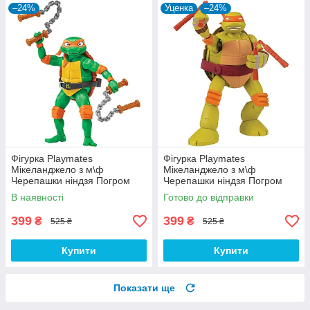
–24%
Уценка
–24%
Фігурка Playmates
Фігурка Playmates
Мікеланджело з м\ф
Мікеланджело з м\ф
Черепашки ніндзя Погром
Черепашки ніндзя Погром
мутантів, 12 см - TMNT,
мутантів, 12 см - TMNT,
В наявності
Готово до відправки
Nickelodeon
Nickelodeon
399
399
₴
₴
525 ₴
525 ₴
Купити
Купити
Показати ще