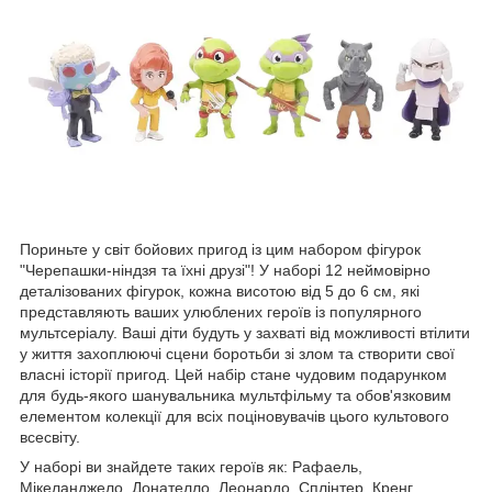
Пориньте у світ бойових пригод із цим набором фігурок
"Черепашки-ніндзя та їхні друзі"! У наборі 12 неймовірно
деталізованих фігурок, кожна висотою від 5 до 6 см, які
представляють ваших улюблених героїв із популярного
мультсеріалу. Ваші діти будуть у захваті від можливості втілити
у життя захоплюючі сцени боротьби зі злом та створити свої
власні історії пригод. Цей набір стане чудовим подарунком
для будь-якого шанувальника мультфільму та обов'язковим
елементом колекції для всіх поціновувачів цього культового
всесвіту.
У наборі ви знайдете таких героїв як: Рафаель,
Мікеланджело, Донателло, Леонардо, Сплінтер, Кренг,