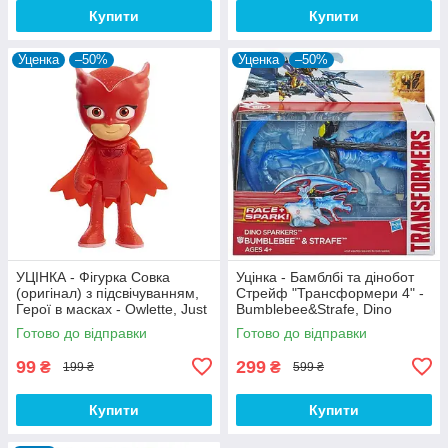
Купити
Купити
Уценка
–50%
Уценка
–50%
УЦІНКА - Фігурка Cовка
Уцінка - Бамблбі та дінобот
(оригінал) з підсвічуванням,
Стрейф "Трансформери 4" -
Герої в масках - Owlette, Just
Bumblebee&Strafe, Dino
Play
Sparklers, TF4, Hasbro
Готово до відправки
Готово до відправки
99
299
₴
₴
199 ₴
599 ₴
Купити
Купити