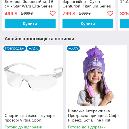
Демерон Зоряні війни, 19
Зоряні війни - Cylon
14в1
см - Star Wars Elite Series
Centurion, Titanium Series
Poe Dameron
Die-Cast, Star Wars
499
799
325
₴
₴
1 000 ₴
1 099 ₴
Купити
Купити
Акційні пропозиції та новинки
Розпродаж
–72%
–60%
Шапочка інтерактивна
Спортивні захисні окуляри
Прекрасна принцеса Софія -
прозорі Virtua Sport
Flipeez, Sofia The First
Готово до відправки
Готово до відправки