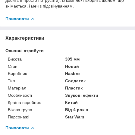
досить її просто потрусити). В комплект входять шолом, що
знімається, і меч з підсвічуванням.
Приховати
Характеристики
Основні атрибути
Висота
305 мм
Стан
Новий
Виробник
Hasbro
Тип
Солдатик
Матеріал
Пластик
Особливості
Звукові ефекти
Країна виробник
Китай
Вікова група
Від 4 років
Персонажі
Star Wars
Приховати