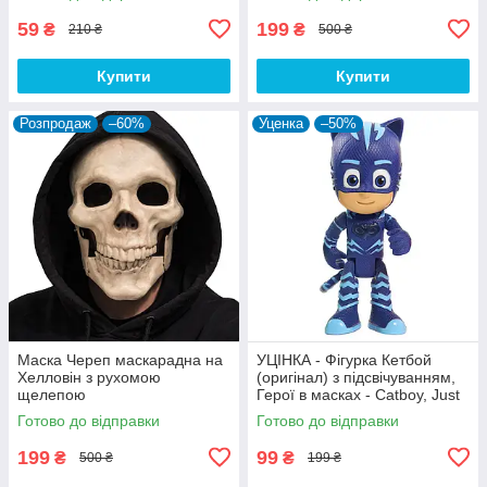
59
199
₴
₴
210 ₴
500 ₴
Купити
Купити
Розпродаж
–60%
Уценка
–50%
Маска Череп маскарадна на
УЦІНКА - Фігурка Кетбой
Хелловін з рухомою
(оригінал) з підсвічуванням,
щелепою
Герої в масках - Catboy, Just
Play
Готово до відправки
Готово до відправки
199
99
₴
₴
500 ₴
199 ₴