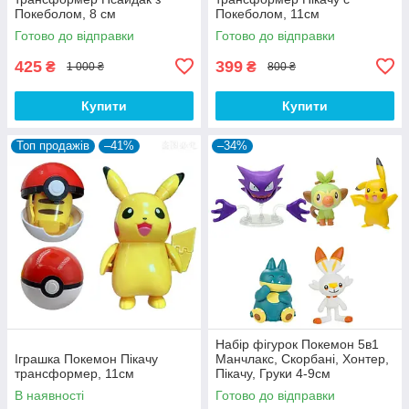
Покеболом, 8 см
Покеболом, 11см
Готово до відправки
Готово до відправки
425
399
₴
₴
1 000 ₴
800 ₴
Купити
Купити
Топ продажів
–41%
–34%
Набір фігурок Покемон 5в1
Іграшка Покемон Пікачу
Манчлакс, Скорбані, Хонтер,
трансформер, 11см
Пікачу, Груки 4-9см
В наявності
Готово до відправки