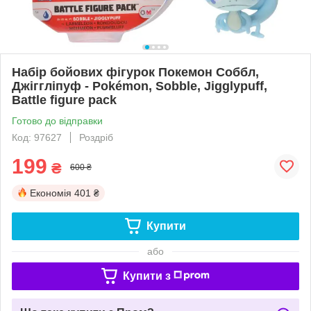
Набір бойових фігурок Покемон Соббл,
Джіггліпуф - Pokémon, Sobble, Jigglypuff,
Battle figure pack
Готово до відправки
Код: 97627
Роздріб
199
₴
600 ₴
Економія
401 ₴
Купити
або
Купити з