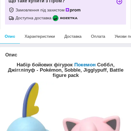
Що таке купити з Пром?
Замовлення під захистом
Доступна доставка
Опис
Характеристики
Доставка
Оплата
Умови п
Опис
Набір бойових фігурок
Покемон
Соббл,
Джіггліпуф - Pokémon, Sobble, Jigglypuff, Battle
figure pack