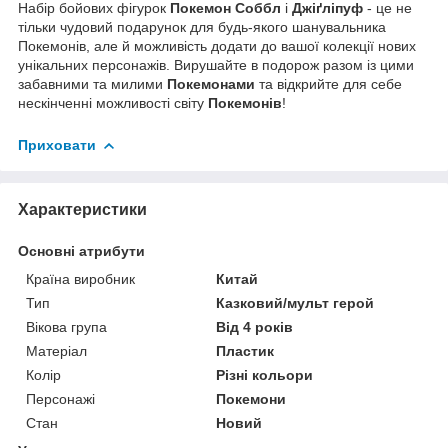
Набір бойових фігурок
Покемон
Соббл
і
Джіґліпуф
- це не
тільки чудовий подарунок для будь-якого шанувальника
Покемонів, але й можливість додати до вашої колекції нових
унікальних персонажів. Вирушайте в подорож разом із цими
забавними та милими
Покемонами
та відкрийте для себе
нескінченні можливості світу
Покемонів
!
Приховати
Характеристики
Основні атрибути
Країна виробник
Китай
Тип
Казковий/мульт герой
Вікова група
Від 4 років
Матеріал
Пластик
Колір
Різні кольори
Персонажі
Покемони
Стан
Новий