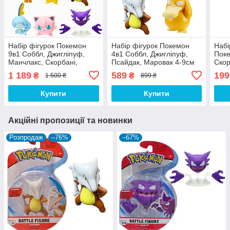
Набір фігурок Покемон
Набір фігурок Покемон
Набі
9в1 Соббл, Джигліпуф,
4в1 Соббл, Джигліпуф,
Поке
Манчлакс, Скорбані,
Псайдак, Маровак 4-9см
Скор
Псайдак, Хонтер,
Munc
1 189
589
199
₴
₴
1 500 ₴
899 ₴
Маровак, Пікачу, Грукі 4-
Battl
9см
Купити
Купити
Акційні пропозиції та новинки
Розпродаж
–76%
–67%