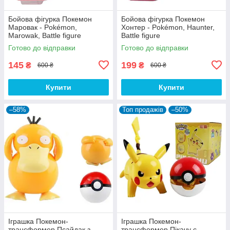
Бойова фігурка Покемон
Бойова фігурка Покемон
Маровак - Pokémon,
Хонтер - Pokémon, Haunter,
Marowak, Battle figure
Battle figure
Готово до відправки
Готово до відправки
145
199
₴
₴
600 ₴
600 ₴
Купити
Купити
–58%
Топ продажів
–50%
Іграшка Покемон-
Іграшка Покемон-
трансформер Псайдак з
трансформер Пікачу с