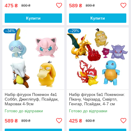
475
589
₴
₴
800 ₴
899 ₴
Купити
Купити
–34%
–29%
Набір фігурок Покемон 4в1
Набір фігурок 5в1 Покемони:
Соббл, Джигліпуф, Псайдак,
Пікачу, Чарізард, Сквіртл,
Маровак 4-9см
Генгар, Псайдак, 4-7 см
Готово до відправки
Готово до відправки
589
425
₴
₴
899 ₴
600 ₴