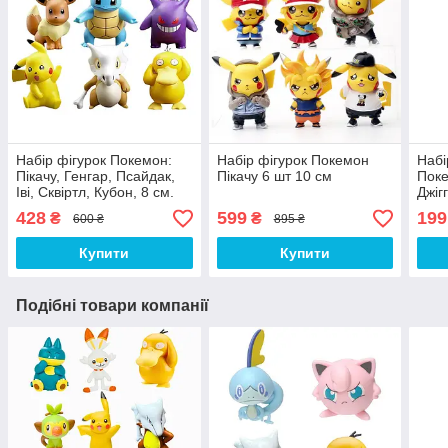
Набір фігурок Покемон:
Набір фігурок Покемон
Набі
Пікачу, Генгар, Псайдак,
Пікачу 6 шт 10 см
Поке
Іві, Сквіртл, Кубон, 8 см.
Джіг
Sobbl
428
599
199
₴
₴
600 ₴
895 ₴
figu
Купити
Купити
Подібні товари компанії