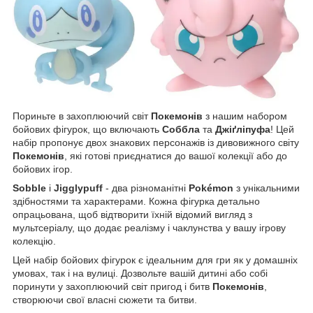
Пориньте в захоплюючий світ
Покемонів
з нашим набором
бойових фігурок, що включають
Соббла
та
Джіґліпуфа
! Цей
набір пропонує двох знакових персонажів із дивовижного світу
Покемонів
, які готові приєднатися до вашої колекції або до
бойових ігор.
Sobble
і
Jigglypuff
- два різноманітні
Pokémon
з унікальними
здібностями та характерами. Кожна фігурка детально
опрацьована, щоб відтворити їхній відомий вигляд з
мультсеріалу, що додає реалізму і чаклунства у вашу ігрову
колекцію.
Цей набір бойових фігурок є ідеальним для гри як у домашніх
умовах, так і на вулиці. Дозвольте вашій дитині або собі
поринути у захоплюючий світ пригод і битв
Покемонів
,
створюючи свої власні сюжети та битви.