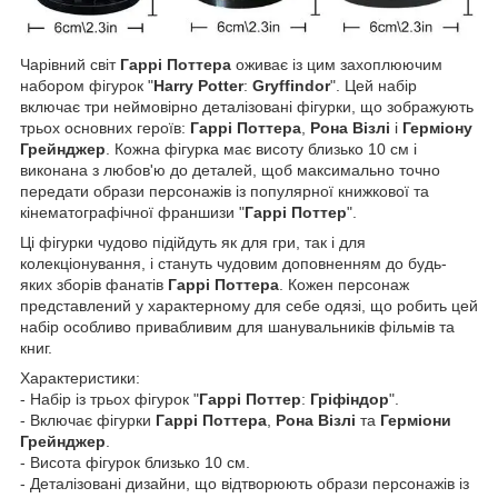
Чарівний світ
Гаррі Поттера
оживає із цим захоплюючим
набором фігурок "
Harry Potter
:
Gryffindor
". Цей набір
включає три неймовірно деталізовані фігурки, що зображують
трьох основних героїв:
Гаррі Поттера
,
Рона Візлі
і
Герміону
Грейнджер
. Кожна фігурка має висоту близько 10 см і
виконана з любов'ю до деталей, щоб максимально точно
передати образи персонажів із популярної книжкової та
кінематографічної франшизи "
Гаррі Поттер
".
Ці фігурки чудово підійдуть як для гри, так і для
колекціонування, і стануть чудовим доповненням до будь-
яких зборів фанатів
Гаррі Поттера
. Кожен персонаж
представлений у характерному для себе одязі, що робить цей
набір особливо привабливим для шанувальників фільмів та
книг.
Характеристики:
- Набір із трьох фігурок "
Гаррі Поттер
:
Гріфіндор
".
- Включає фігурки
Гаррі Поттера
,
Рона Візлі
та
Герміони
Грейнджер
.
- Висота фігурок близько 10 см.
- Деталізовані дизайни, що відтворюють образи персонажів із