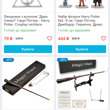
Ланцюжок з кулоном "Дари
Набір фігурок Harry Potter
Смерті" Гаррі Поттер - Harry
6в1, 8 см: Гаррі Поттер,
Potter, Cosplay necklace
Дамблдор, Герміона, Драко
Малфой, Рон Візлі
Готово до відправки
Готово до відправки
79
444
₴
₴
199 ₴
800 ₴
Купити
Купити
–38%
–38%