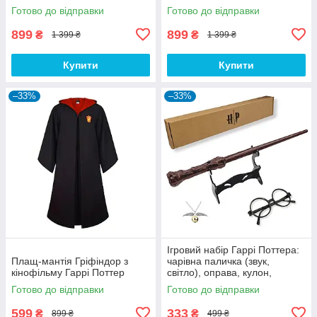
і краватка
Золотий Снітч і краватка
Готово до відправки
Готово до відправки
899
899
₴
₴
1 399 ₴
1 399 ₴
Купити
Купити
–33%
–33%
Ігровий набір Гаррі Поттера:
Плащ-мантія Гріфіндор з
чарівна паличка (звук,
кінофільму Гаррі Поттер
світло), оправа, кулон,
підставка
Готово до відправки
Готово до відправки
599
333
₴
₴
899 ₴
499 ₴