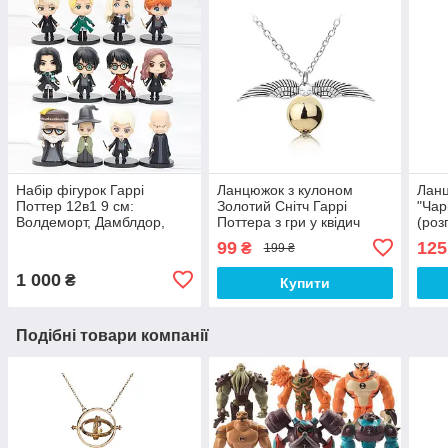
Набір фігурок Гаррі
Ланцюжок з кулоном
Ланц
Поттер 12в1 9 см:
Золотий Снітч Гаррі
"Чар
Волдеморт, Дамблдор,
Поттера з гри у квідич
(роз
Малфой, Рон, Герміона,
Harry Potter, Cosplay
Потт
99
125
₴
199 ₴
Снейп, Луна Лавгуд
necklace
1 000
₴
Купити
Подібні товари компанії