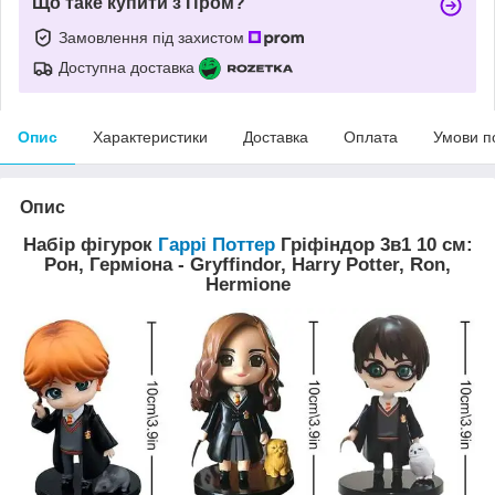
Що таке купити з Пром?
Замовлення під захистом
Доступна доставка
Опис
Характеристики
Доставка
Оплата
Умови п
Опис
Набір фігурок
Гаррі Поттер
Гріфіндор 3в1 10 см:
Рон, Герміона - Gryffindor, Harry Potter, Ron,
Hermione