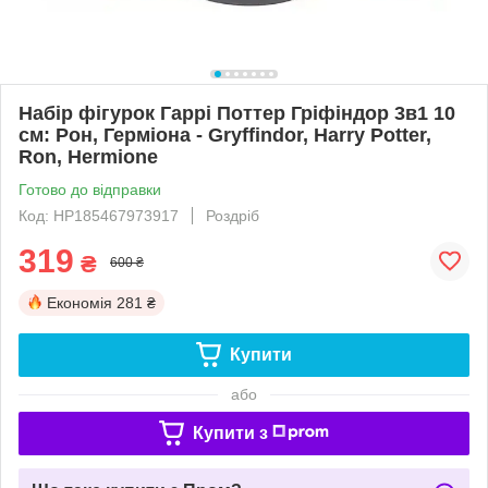
Набір фігурок Гаррі Поттер Гріфіндор 3в1 10
см: Рон, Герміона - Gryffindor, Harry Potter,
Ron, Hermione
Готово до відправки
Код: HP185467973917
Роздріб
319
₴
600 ₴
Економія
281 ₴
Купити
або
Купити з