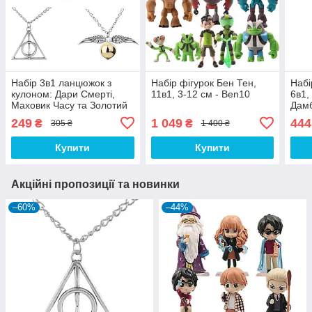
Набір 3в1 ланцюжок з
Набір фігурок Бен Тен,
Набі
кулоном: Дари Смерті,
11в1, 3-12 см - Ben10
6в1,
Маховик Часу та Золотий
Дамб
Снітт Гаррі Поттера -
Драк
249
1 049
444
₴
₴
305 ₴
1 400 ₴
Harry Potter
Купити
Купити
Акційні пропозиції та новинки
–60%
–44%