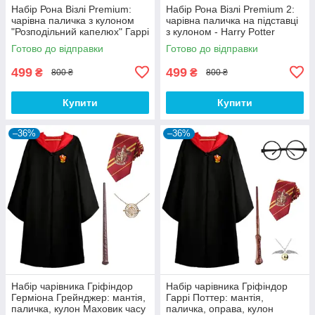
Набір Рона Візлі Premium:
Набір Рона Візлі Premium 2:
чарівна паличка з кулоном
чарівна паличка на підставці
"Розподільний капелюх" Гаррі
з кулоном - Harry Potter
Поттер - Harry Potter Set 6
Готово до відправки
Готово до відправки
499
499
₴
₴
800 ₴
800 ₴
Купити
Купити
–36%
–36%
Набір чарівника Гріфіндор
Набір чарівника Гріфіндор
Герміона Грейнджер: мантія,
Гаррі Поттер: мантія,
паличка, кулон Маховик часу
паличка, оправа, кулон