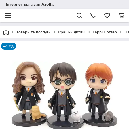
Інтернет-магазин Azolla
Товари та послуги
Іграшки дитячі
Гаррі Поттер
На
–47%